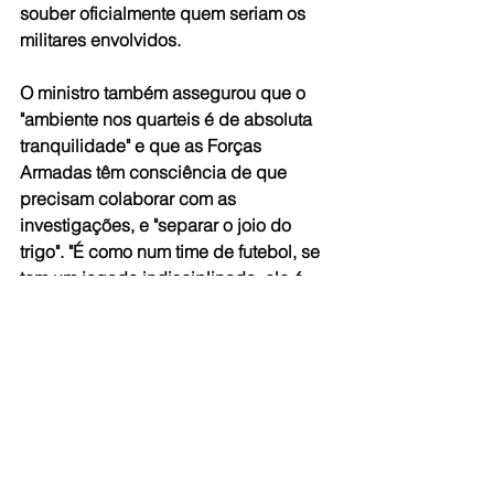
souber oficialmente quem seriam os 
militares envolvidos.
O ministro também assegurou que o 
"ambiente nos quarteis é de absoluta 
tranquilidade" e que as Forças 
Armadas têm consciência de que 
precisam colaborar com as 
investigações, e "separar o joio do 
trigo". "É como num time de futebol, se 
tem um jogado indisciplinado, ele é 
expulso e o time continua".
Múcio afirmou ainda que a reunião 
com Andrei Rodrigues foi para 
formalizar um convite ao diretor-geral 
da PF para participar do evento de 
celebração do Dia do Soldado, no 
próximo dia 25 de agosto. "Para mim é 