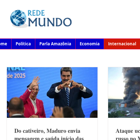
ome
Política
Parla Amazônia
Economia
Internacional
Internacional
Do cativeiro, Maduro envia
Ataque uc
mensagem e saúda início das
russo no 