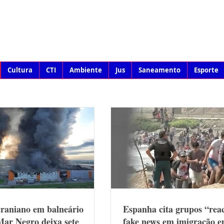
Cultura
CTI
Ambiente
Jus
Saneamento
Esporte
raniano em balneário
Espanha cita grupos “reac
Mar Negro deixa sete
fake news em imigração 