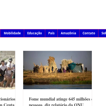
Mobilidade
Educação
País
Amazônia
Contato
So
ionários” e
Fome mundial atinge 645 milhões de
em Ceuta
pessoas, diz relatório da ONU