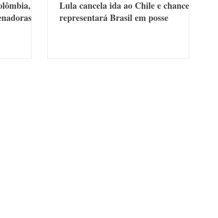
olômbia,
Lula cancela ida ao Chile e chanceler
senadoras
representará Brasil em posse