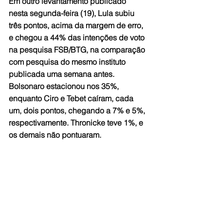
Em outro levantamento publicado 
nesta segunda-feira (19), Lula subiu 
três pontos, acima da margem de erro, 
e chegou a 44% das intenções de voto 
na pesquisa FSB/BTG, na comparação 
com pesquisa do mesmo instituto 
publicada uma semana antes. 
Bolsonaro estacionou nos 35%, 
enquanto Ciro e Tebet caíram, cada 
um, dois pontos, chegando a 7% e 5%, 
respectivamente. Thronicke teve 1%, e 
os demais não pontuaram.
Os dados da FSB/BTG indicam a 
possibilidade de um segundo turno 
entre o atual presidente e o candidato 
petista. Nesse caso, segundo a 
mesma pesquisa, Lula venceria com 