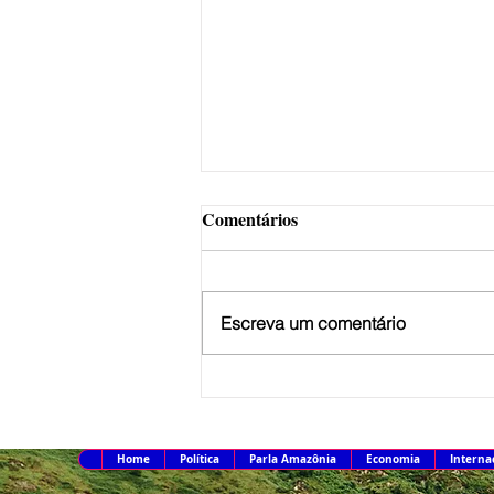
Comentários
Escreva um comentário
Copa do Brasil pode reunir
somente campeões nas quartas
de final
Home
Política
Parla Amazônia
Economia
Interna