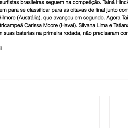
 surfistas brasileiras seguem na competição. Tainá Hinc
m para se classificar para as oitavas de final junto co
lmore (Austrália), que avançou em segundo. Agora Tain
 tricampeã Carissa Moore (Havaí). Silvana Lima e Tatia
suas baterias na primeira rodada, não precisaram comp
l