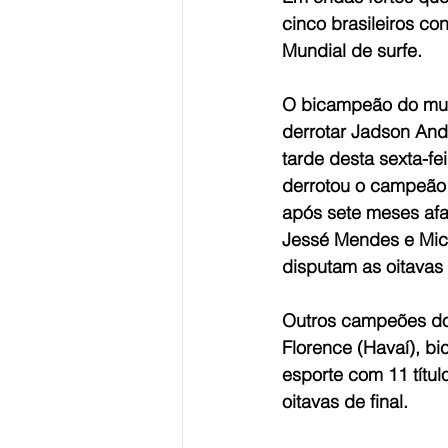
cinco brasileiros co
Mundial de surfe. 
O bicampeão do mund
derrotar Jadson And
tarde desta sexta-fe
derrotou o campeão 
após sete meses afas
Jessé Mendes e Mic
disputam as oitavas 
Outros campeões do 
Florence (Havaí), bi
esporte com 11 títul
oitavas de final.