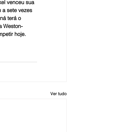
kel venceu sua 
m a sete vezes 
á terá o 
na Weston-
etir hoje. 
Ver tudo