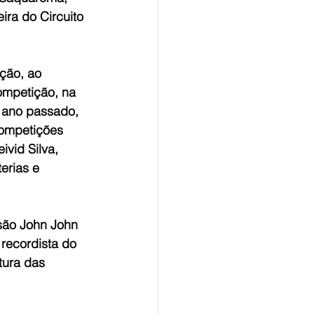
ira do Circuito 
ção, ao 
ompetição, na 
o ano passado, 
ompetições 
vid Silva, 
rias e 
são John John 
recordista do 
tura das 