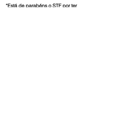
“Está de parabéns o STF por ter 
sepultado, por unanimidade, a tese 
esdrúxula do professor Gandra, 
catedrático de Direito 
Inconstitucional”, conclui a presidenta 
do PT.
Fonte: Agência PT
Ver tudo
Posts recentes