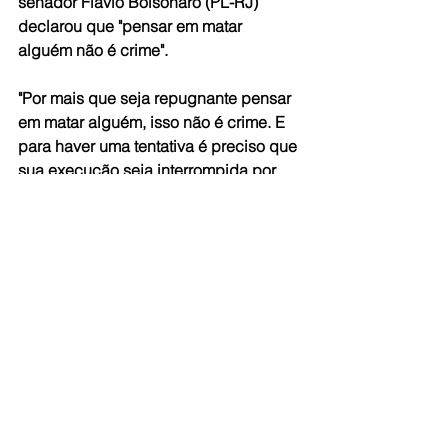
senador Flávio Bolsonaro (PL-RJ) 
declarou que "pensar em matar 
alguém não é crime".
"Por mais que seja repugnante pensar 
em matar alguém, isso não é crime. E 
para haver uma tentativa é preciso que 
sua execução seja interrompida por 
alguma situação alheia à vontade dos 
agentes. O que não parece ter 
ocorrido. Sou autor do projeto de lei 
2109/2023, que criminaliza ato 
preparatório de crime que implique 
lesão ou morte de 3 ou mais pessoas, 
pois hoje isso simplesmente não é 
crime. Decisões judiciais sem amparo 
legal são repugnantes e 
antidemocráticas", declarou.