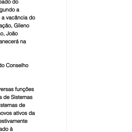
pado do 
gundo a 
r a vacância do 
ação, Gileno 
o, João 
anecerá na 
do Conselho 
versas funções 
a de Sistemas 
istemas de 
ovos ativos da 
estivamente 
ado à 