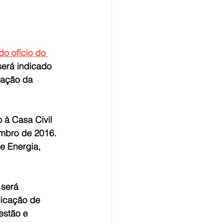
do ofício do 
será indicado 
ração da 
à Casa Civil 
mbro de 2016. 
e Energia, 
será 
dicação de 
estão e 