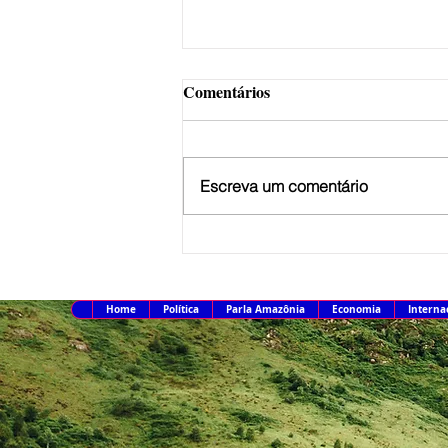
Comentários
Escreva um comentário
Receita paga nesta sexta-feira
terceiro lote de restituição do
IR 2026
Home
Política
Parla Amazônia
Economia
Interna