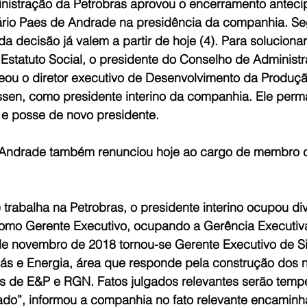
istração da Petrobras aprovou o encerramento anteci
rio Paes de Andrade na presidência da companhia. Se
da decisão já valem a partir de hoje (4). Para soluciona
Estatuto Social, o presidente do Conselho de Administr
eou o diretor executivo de Desenvolvimento da Produçã
ssen, como presidente interino da companhia. Ele perm
 e posse de novo presidente.
 Andrade também renunciou hoje ao cargo de membro 
trabalha na Petrobras, o presidente interino ocupou di
como Gerente Executivo, ocupando a Gerência Executiv
de novembro de 2018 tornou-se Gerente Executivo de S
Gás e Energia, área que responde pela construção dos n
 de E&P e RGN. Fatos julgados relevantes serão temp
do”, informou a companhia no fato relevante encaminh