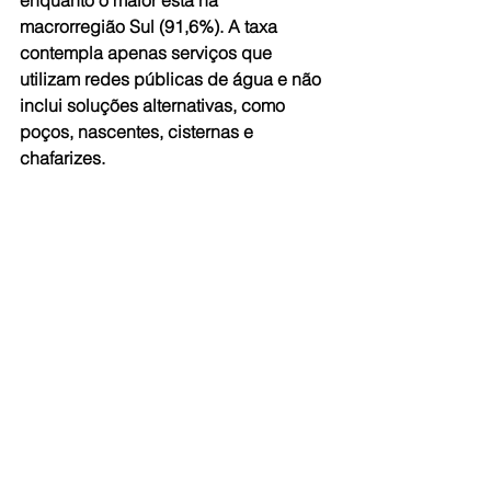
enquanto o maior está na 
macrorregião Sul (91,6%). A taxa 
contempla apenas serviços que 
utilizam redes públicas de água e não 
inclui soluções alternativas, como 
poços, nascentes, cisternas e 
chafarizes.
Fonte: 
EN.
Ver tudo
Posts recentes