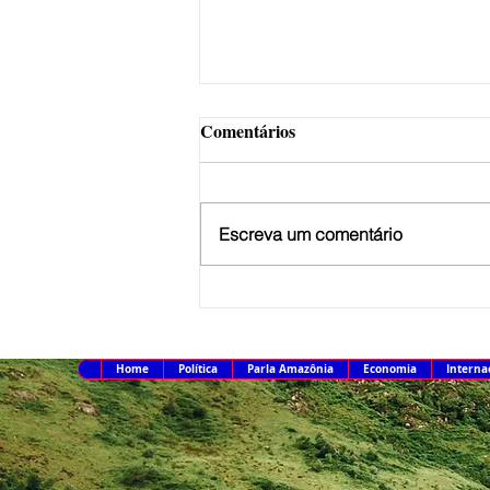
Comentários
Escreva um comentário
MJ detalha operação para
desarticular ataques a Brasília
Home
Política
Parla Amazônia
Economia
Interna