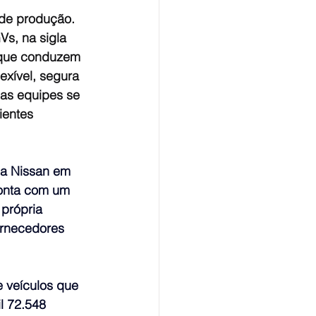
 de produção. 
s, na sigla 
 que conduzem 
exível, segura 
 as equipes se 
ientes 
a Nissan em 
conta com um 
própria 
ornecedores 
 veículos que 
l 72.548 