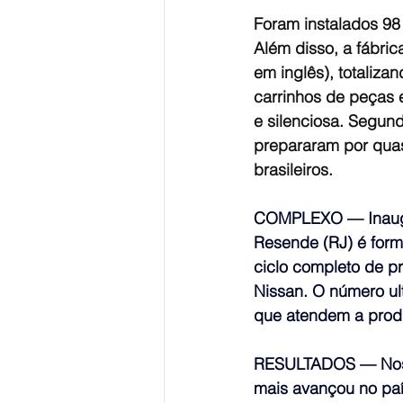
Foram instalados 98
Além disso, a fábri
em inglês), totaliz
carrinhos de peças 
e silenciosa. Segund
prepararam por quas
brasileiros.
COMPLEXO — Inaugur
Resende (RJ) é form
ciclo completo de p
Nissan. O número ul
que atendem a produ
RESULTADOS — Nos do
mais avançou no paí