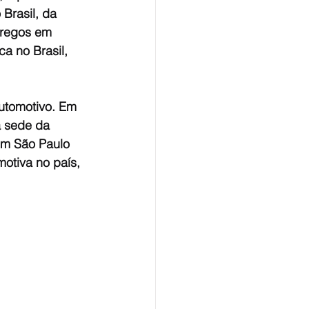
Brasil, da 
pregos em 
a no Brasil, 
utomotivo. Em 
a sede da 
em São Paulo 
otiva no país, 