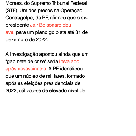
Moraes, do Supremo Tribunal Federal 
(STF). Um dos presos na Operação 
Contragolpe, da PF, afirmou que o ex-
presidente 
Jair Bolsonaro deu 
aval
 para um plano golpista até 31 de 
dezembro de 2022.
A investigação apontou ainda que um 
"gabinete de crise" seria 
instalado 
após assassinatos
. A PF identificou 
que um núcleo de militares, formado 
após as eleições presidenciais de 
2022, utilizou-se de elevado nível de 
conhecimento técnico-militar para 
planejar, coordenar e executar ações 
ilícitas.
Fonte: Agência Brasil