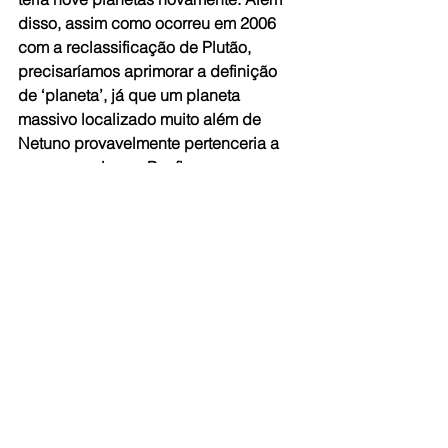
disso, assim como ocorreu em 2006 
com a reclassificação de Plutão, 
precisaríamos aprimorar a definição 
de ‘planeta’, já que um planeta 
massivo localizado muito além de 
Netuno provavelmente pertenceria a 
uma nova classe. Por fim, nossas 
teorias do sistema solar e da formação 
de planetas também precisariam ser 
revistas.”
De acordo com a Unisinos, o brasileiro 
reside há mais de 20 anos no Japão e 
leciona na Universidade Kindai.
Fonte: Agência Brasil