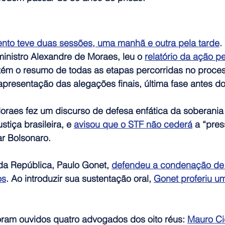
ento teve duas sessões, uma manhã e outra pela tarde
.
 ministro Alexandre de Moraes, leu o 
relatório da ação p
m o resumo de todas as etapas percorridas no proces
apresentação das alegações finais, última fase antes d
Moraes fez um discurso de defesa enfática da soberania
tiça brasileira, e 
avisou que o STF não cederá
 a “pres
ar Bolsonaro.
da República, Paulo Gonet, 
defendeu a condenação de 
os
. Ao introduzir sua sustentação oral, 
Gonet proferiu um
oram ouvidos quatro advogados dos oito réus: 
Mauro Ci