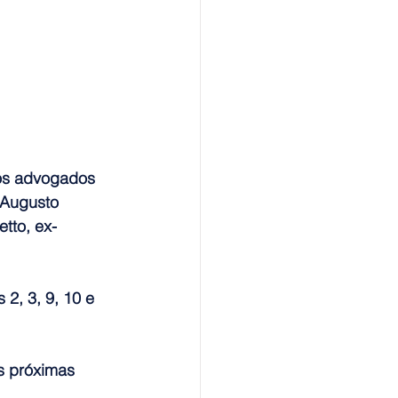
os advogados 
 Augusto 
tto, ex-
2, 3, 9, 10 e 
s próximas 