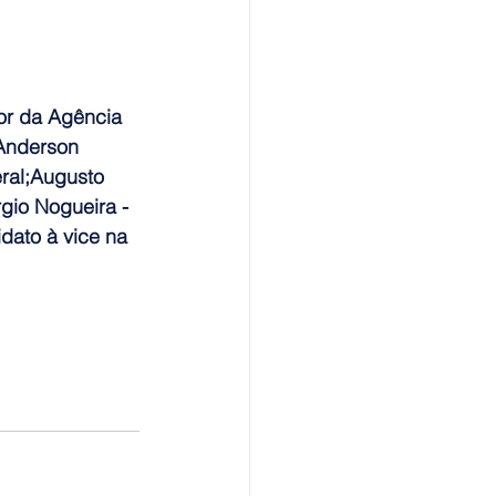
or da Agência 
;Anderson 
eral;Augusto 
gio Nogueira - 
dato à vice na 