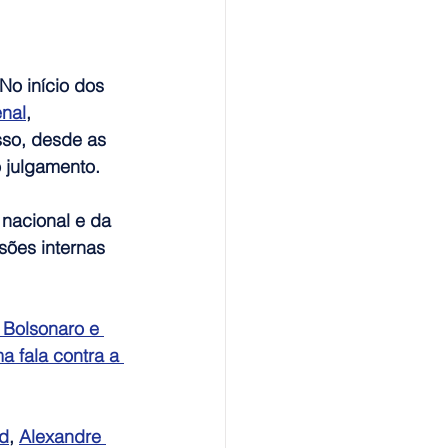
 No início dos 
enal
, 
so, desde as 
o julgamento.
 nacional e da 
sões internas 
Bolsonaro e 
a fala contra a 
d
, 
Alexandre 