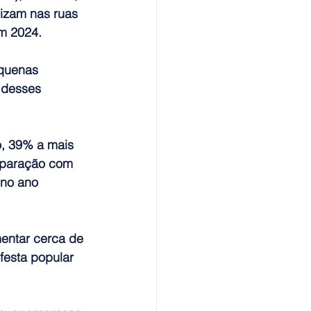
izam nas ruas 
em 2024.
equenas 
 desses 
, 39% a mais 
mparação com 
 no ano 
mentar cerca de 
festa popular 