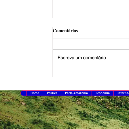
Comentários
Escreva um comentário
Receita paga nesta sexta-feira
terceiro lote de restituição do
IR 2026
Home
Política
Parla Amazônia
Economia
Interna