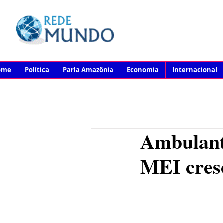
ome
Política
Parla Amazônia
Economia
Internacional
Ambulant
MEI cres