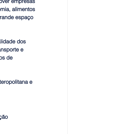
mover empresas 
mia, alimentos 
grande espaço 
lidade dos 
ansporte e 
os de 
eropolitana e 
ção 