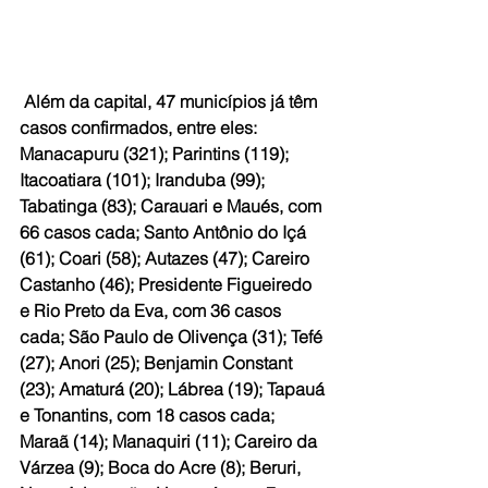
 Além da capital, 47 municípios já têm 
casos confirmados, entre eles: 
Manacapuru (321); Parintins (119); 
Itacoatiara (101); Iranduba (99); 
Tabatinga (83); Carauari e Maués, com 
66 casos cada; Santo Antônio do Içá 
(61); Coari (58); Autazes (47); Careiro 
Castanho (46); Presidente Figueiredo 
e Rio Preto da Eva, com 36 casos 
cada; São Paulo de Olivença (31); Tefé 
(27); Anori (25); Benjamin Constant 
(23); Amaturá (20); Lábrea (19); Tapauá 
e Tonantins, com 18 casos cada; 
Maraã (14); Manaquiri (11); Careiro da 
Várzea (9); Boca do Acre (8); Beruri, 