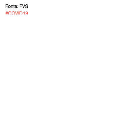
Fonte: FVS
#COVID19
Ver tudo
Posts recentes