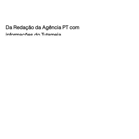
Da Redação da Agência PT com 
informações do Tutameia
#LulaPresoPolítico
Ver tudo
Posts recentes