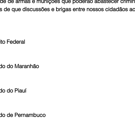
de de armas e munições que poderão abastecer crimin
s de que discussões e brigas entre nossos cidadãos 
to Federal
do do Maranhão
o do Piauí
ado de Pernambuco