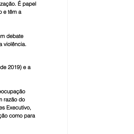
ização. É papel 
o e têm a 
um debate 
 violência.
de 2019) e a 
reocupação 
m razão do 
es Executivo, 
ação como para 