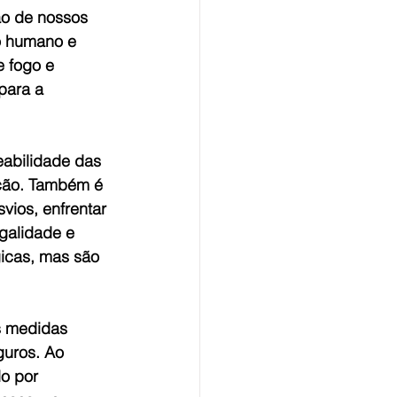
ão de nossos 
o humano e 
 fogo e 
para a 
abilidade das 
ção. Também é 
vios, enfrentar 
egalidade e 
icas, mas são 
s medidas 
guros. Ao 
o por 