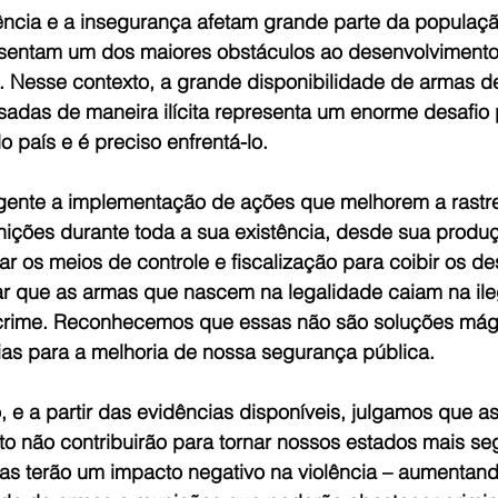
ncia e a insegurança afetam grande parte da populaç
esentam um dos maiores obstáculos ao desenvolviment
. Nesse contexto, a grande disponibilidade de armas de
adas de maneira ilícita representa um enorme desafio 
 país e é preciso enfrentá-lo.
rgente a implementação de ações que melhorem a rastre
ições durante toda a sua existência, desde sua produ
 os meios de controle e fiscalização para coibir os des
evitar que as armas que nascem na legalidade caiam na il
 crime. Reconhecemos que essas não são soluções mág
as para a melhoria de nossa segurança pública.
, e a partir das evidências disponíveis, julgamos que a
to não contribuirão para tornar nossos estados mais se
das terão um impacto negativo na violência – aumentand