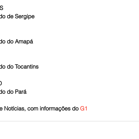
S
do de Sergipe
ado do Amapá
do do Tocantins
O
do do Pará
e Notícias, com informações do 
G1