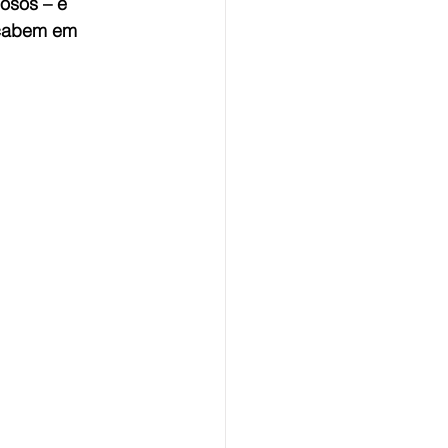
osos – e 
acabem em 