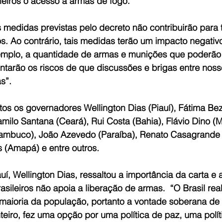
ileiros o acesso à armas de fogo.
 medidas previstas pelo decreto não contribuirão para 
. Ao contrário, tais medidas terão um impacto negativo
mplo, a quantidade de armas e munições que poderão
ntarão os riscos de que discussões e brigas entre nos
s”.
s os governadores Wellington Dias (Piauí), Fátima Bez
milo Santana (Ceará), Rui Costa (Bahia), Flávio Dino (
mbuco), João Azevedo (Paraíba), Renato Casagrande (
 (Amapá) e entre outros.
í, Wellington Dias, ressaltou a importância da carta e 
asileiros não apoia a liberação de armas.  “O Brasil rea
maioria da população, portanto a vontade soberana de b
inteiro, fez uma opção por uma política de paz, uma polí