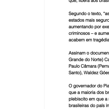
que, libera aos bras
Segundo o texto, “as
estados mais seguros
aumentando por exe
criminosos – e aume
acabem em tragédia
Assinam o documento
Grande do Norte) Ca
Paulo Câmara (Perna
Santo), Waldez Góes
O governador do Piau
que a maioria dos br
plebiscito em que a 
brasileiras do país 