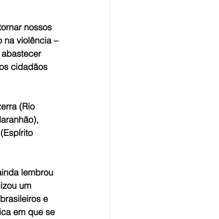
tornar nossos 
 na violência – 
 abastecer 
sos cidadãos 
erra (Rio 
Maranhão), 
Espírito 
ainda lembrou 
lizou um 
rasileiros e 
tica em que se 