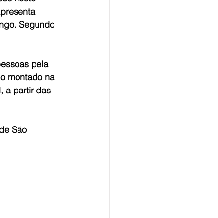
apresenta 
engo. Segundo 
pessoas pela 
co montado na 
 a partir das 
 de São 