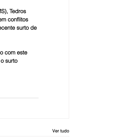
S), Tedros 
m conflitos 
cente surto de 
do com este 
o surto 
Ver tudo