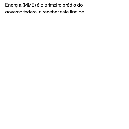
Energia (MME) é o primeiro prédio do 
governo federal a receber este tipo de 
fonte.
“É o primeiro prédio da Esplanada dos 
Ministérios com energia solar 
fotovoltaica. Abastece de 5% a 7% da 
demanda elétrica do prédio”, 
completando que, diante do 
impedimento de tráfego aéreo na 
região por questão de segurança, só 
foi possível instalar o sistema em uma 
parte do telhado, já que o transporte 
de placas utilizadas no sistema ficou 
restrito.
A assinatura do termo de cooperação 
com o ministério foi em 2015 e o 