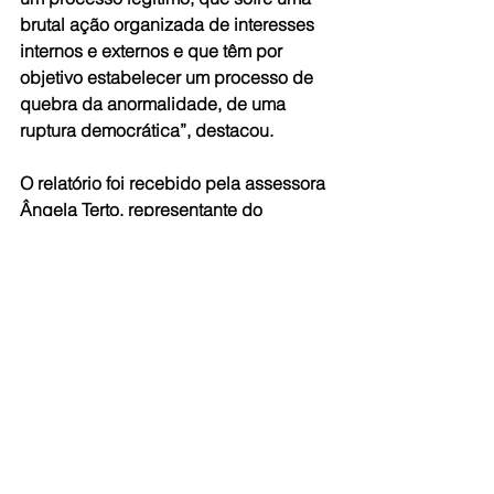
brutal ação organizada de interesses 
internos e externos e que têm por 
objetivo estabelecer um processo de 
quebra da anormalidade, de uma 
ruptura democrática”, destacou.
O relatório foi recebido pela assessora 
Ângela Terto, representante do 
Programa das Nações Unidas para o 
Desenvolvimento (PNUD), e será 
encaminhado ao secretário-geral da 
ONU, António Guterres, em Genebra, 
na Suíça.    
Acesse a integra do documento 
aqui
.
Fonte: 
Brasil de Fato
#Venezuela