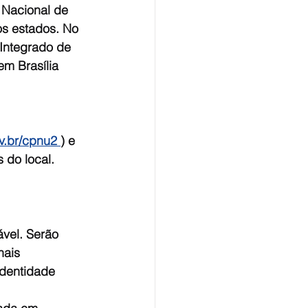
o Nacional de 
s estados. No 
Integrado de 
m Brasília 
v.br/cpnu2 
) e 
 do local.
vel. Serão 
nais 
Identidade 