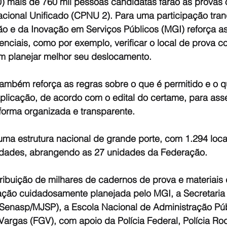
) mais de 760 mil pessoas candidatas farão as provas o
cional Unificado (CPNU 2). Para uma participação tranq
ão e da Inovação em Serviços Públicos (MGI) reforça as
ciais, como por exemplo, verificar o local de prova c
m planejar melhor seu deslocamento.
ambém reforça as regras sobre o que é permitido e o q
aplicação, de acordo com o edital do certame, para ass
forma organizada e transparente.
ma estrutura nacional de grande porte, com 1.294 loca
idades, abrangendo as 27 unidades da Federação.
tribuição de milhares de cadernos de prova e materiais 
ção cuidadosamente planejada pelo MGI, a Secretaria 
Senasp/MJSP), a Escola Nacional de Administração Públ
argas (FGV), com apoio da Polícia Federal, Polícia Rod