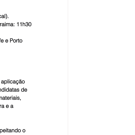
al).
raima: 11h30 
e e Porto 
 aplicação 
ndidatas de 
ateriais, 
a e a 
peitando o 