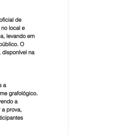
ficial de 
no local e 
ia, levando em 
público. O 
 disponível na 
s a 
me grafológico.
vendo a 
 a prova, 
icipantes 