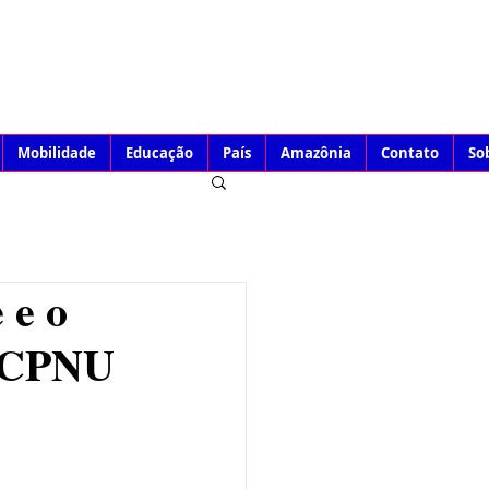
Mobilidade
Educação
País
Amazônia
Contato
So
 e o
o CPNU