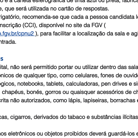
io é a caneta esferográfica de tinta azul ou preta, fabri
e, que será utilizada no cartão de respostas.
igatório, recomenda-se que cada a pessoa candidata l
scrição (CCI), disponível no site da FGV ( 
.fgv.br/cpnu2 
), para facilitar a localização da sala e agi
ntrada.
os
al, não será permitido portar ou utilizar dentro das sal
nicos de qualquer tipo, como celulares, fones de ouvido
ógicos, notebooks, tablets, calculadoras, pen drives e si
 chapéus, bonés, gorros ou quaisquer acessórios de ch
rita não autorizados, como lápis, lapiseiras, borrachas e
as, cigarros, derivados do tabaco e substâncias ilícitas
os eletrônicos ou objetos proibidos deverá guardá-los