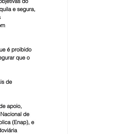
bjetivas do 
uila e segura, 
 
om 
ue é proibido 
egurar que o 
is de 
de apoio, 
Nacional de 
ica (Enap), e 
oviária 