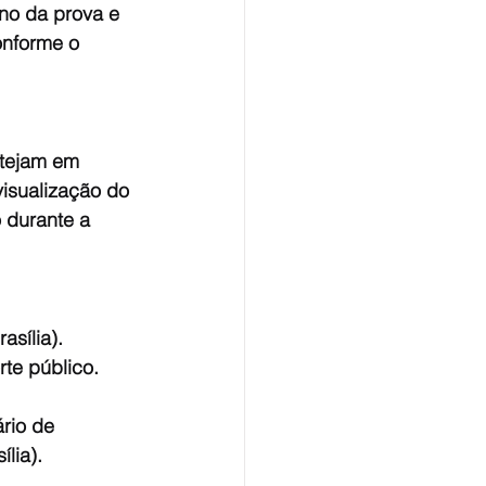
no da prova e 
onforme o 
stejam em 
isualização do 
 durante a 
sília). 
te público. 
rio de 
ília).