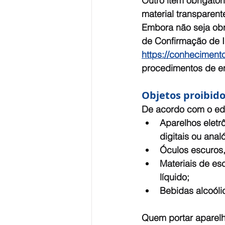
Outro item obrigatór
material transparent
Embora não seja obr
de Confirmação de In
https://conhecimento
procedimentos de e
Objetos proibid
De acordo com o edit
Aparelhos eletrô
digitais ou anal
Óculos escuros,
Materiais de esc
líquido;
Bebidas alcoólic
Quem portar aparelh