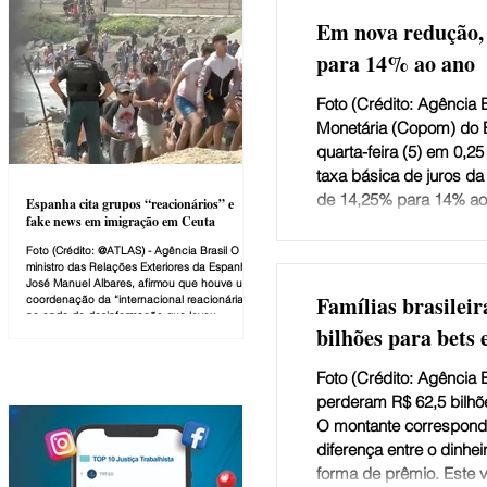
Em nova redução,
para 14% ao ano
Foto (Crédito: Agência B
Monetária (Copom) do B
quarta-feira (5) em 0,25
taxa básica de juros da
de 14,25% para 14% ao 
Espanha cita grupos “reacionários” e
fake news em imigração em Ceuta
consecutiva que o comit
tomada em reunião na s
Foto (Crédito: @ATLAS) - Agência Brasil O
ministro das Relações Exteriores da Espanha,
utiliza a Selic, os jur
José Manuel Albares, afirmou que houve uma
instrumento para reduzi
Famílias brasilei
coordenação da “internacional reacionária”
na onda de desinformação que levou
bilhões para bets
milhares de pessoas, em Marrocos, a tentar
imigrar para o enclave espanhol de Ceuta, na
África. “Houve também uma resposta
Foto (Crédito: Agência B
sincronizada da internacional reacionária,
que amplificou muito rapidamente o que
perderam R$ 62,5 bilhõ
m
estava acontecendo e espalhou mentiras e
O montante corresponde 
notícias falsas sobre a in
diferença entre o dinhe
forma de prêmio. Este 