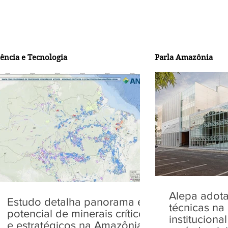
iência e Tecnologia
Parla Amazônia
Alepa adot
Estudo detalha panorama e
técnicas n
potencial de minerais críticos
instituciona
e estratégicos na Amazônia