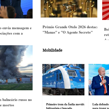
Prêmio Grande Otelo 2026 destaca
ro envia mensagem e
Bol
"Manas" e "O Agente Secreto"
ociações com a
re
de
Mobilidade
 balneário russo no
te mortos
Primeiro trem da Índia movido a
Lula defende
hidrogênio é lançado
para trazer n