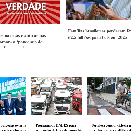
Famílias brasileiras perderam R
sonaristas e antivacinas
62,5 bilhões para bets em 2025
tomam a ‘pandemia de
sinformação’
 parcerias externas
Programa do BNDES para
Fortaleza conclui ciclovia 
ovas tecnologias ao
renovação de frota de caminhão
Centro, e supera 500 km d