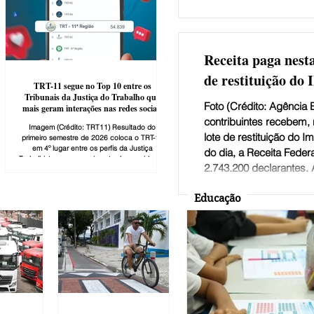
4,7 bilhões por mês, c
de 2024 a março de 20
da Renda Nacional Disp
consideram as transferê
Receita paga nesta
de restituição do 
TRT-11 segue no Top 10 entre os
Tribunais da Justiça do Trabalho que
Foto (Crédito: Agência 
mais geram interações nas redes sociais
contribuintes recebem, n
Imagem (Crédito: TRT11) Resultado do
lote de restituição do 
primeiro semestre de 2026 coloca o TRT-11
u
em 4º lugar entre os perfis da Justiça
do dia, a Receita Federa
Trabalhista, com crescimento de seguidores,
2.743.200 declarantes. 
alcance e engajamento nas redes sociais. A
comunicação do Tribunal Regional do
dia 24 na página da Rece
Trabalho da 11ª Região (AM/RR) figura
contribuinte clicar em
Educação
novamente entre os 10 melhores perfis da
Justiça do Trabalho no ranking nacional do
seguida, no botão “Con
Social Media Gov, consolidando-se entre os
possível fazer a consult
destaques da comunicação pública digital no
país. O resultado, divulgado e