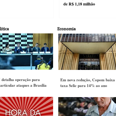
de R$ 1,18 milhão
lítica
Economia
terão recorde de áreas em disputa
25 anos sem Jor
 detalha operação para
Em nova redução, Copom baixa
articular ataques a Brasília
taxa Selic para 14% ao ano