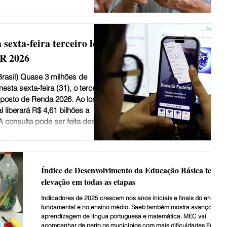
onsiderando o período de outubro
26. As perdas equivalem a 0,68%
onível Bruta das Famílias e
ncias feitas por Pix para as c
 sexta-feira terceiro lote
IR 2026
Brasil) Quase 3 milhões de
esta sexta-feira (31), o terceiro
Imposto de Renda 2026. Ao longo
l liberará R$ 4,61 bilhões a
A consulta pode ser feita desde o
ita Federal na internet. Basta o
 “Meu Imposto de Renda” e, em
sultar a Restituição”. Também é
a no aplicativo da R
Índice de Desenvolvimento da Educação Básica tem
elevação em todas as etapas
Indicadores de 2025 crescem nos anos iniciais e finais do ensino
fundamental e no ensino médio. Saeb também mostra avanço na
aprendizagem de língua portuguesa e matemática. MEC vai
acompanhar de perto os municípios com mais dificuldades Foto: