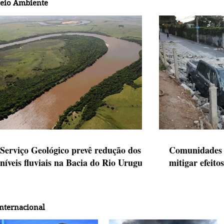
eio Ambiente
Serviço Geológico prevê redução dos
Comunidades 
níveis fluviais na Bacia do Rio Uruguai
mitigar efeito
nternacional