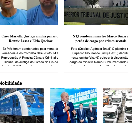
Caso Marielle: Justiça amplia penas de
STJ condena ministro Marco Buzzi a
Ronnie Lessa e Élcio Queiroz
perda de cargo por crimes sexuais
Ex-PMs foram condenados pela morte da
Foto (Crédito: Agência Brasil) O plenário do
vereadora e do motorista dela - Foto: MR -
Superior Tribunal de Justiça (STJ) decidiu
Reprodução A Primeira Câmara Criminal do
nesta quinta-feira (6) colocar à disposição o
Tribunal de Justiça do Estado do Rio de
cargo do ministro Marco Buzzi, mantendo se
Janeiro (TJRJ) aumentou as penas dos ex-
afastamento das funções. Ele foi acusado de
policiais militares Ronnie Lessa e Élcio
crimes sexuais por duas mulheres. A decisão
Queiroz pelos assassinatos da vereadora do
pela condenação foi unânime, com
PSOL Marielle Franco, do motorista dela,
aprovação dos 28 ministros que participaram
Mobilidade
Anderson Gomes, e pela tentativa de
da votação. Quatro, contudo, votaram pela
homicídio de Fernanda Chaves, assessora da
pena de aposentadoria compulsória, pena
parlamentar. Os crimes ocorreram no dia 14
menos grave que não implica a perda de
de março de 2018, no bairro do
cargo. Neste po