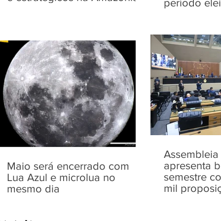
período elei
Assembleia 
apresenta b
Maio será encerrado com
semestre co
Lua Azul e microlua no
mil proposi
mesmo dia
pelas Comi