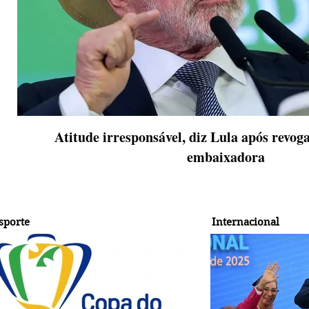
Atitude irresponsável, diz Lula após revoga
embaixadora
sporte
Internacional