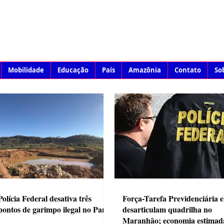
Mobilidade
Educação
País
Amazônia
Contato
So
Polícia Federal desativa três
Força-Tarefa Previdenciária 
pontos de garimpo ilegal no Pará
desarticulam quadrilha no
Maranhão; economia estimad