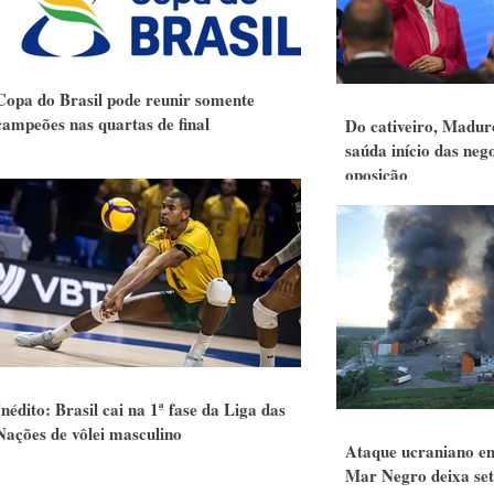
Copa do Brasil pode reunir somente
campeões nas quartas de final
Do cativeiro, Madu
saúda início das neg
oposição
Inédito: Brasil cai na 1ª fase da Liga das
Nações de vôlei masculino
Ataque ucraniano em
Mar Negro deixa se