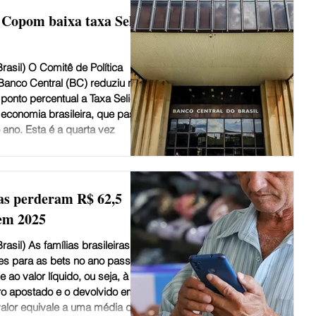
 Copom baixa taxa Selic
rasil) O Comitê de Política
anco Central (BC) reduziu nesta
 ponto percentual a Taxa Selic, a
 economia brasileira, que passará
ano. Esta é a quarta vez
ê reduz os juros. A decisão foi
ede do BC, em Brasília. O BC
os básicos da economia, como um
r o ritmo da atividade econô
ras perderam R$ 62,5
 em 2025
rasil) As famílias brasileiras
es para as bets no ano passado.
ao valor líquido, ou seja, à
iro apostado e o devolvido em
valor equivale a uma média de R$