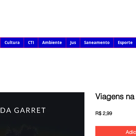
Cultura
CTI
Ambiente
Jus
Saneamento
Esporte
Viagens na 
Preço
R$ 2,99
Adic