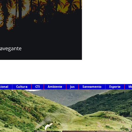
cional
Cultura
CTI
Ambiente
Jus
Saneamento
Esporte
Mo