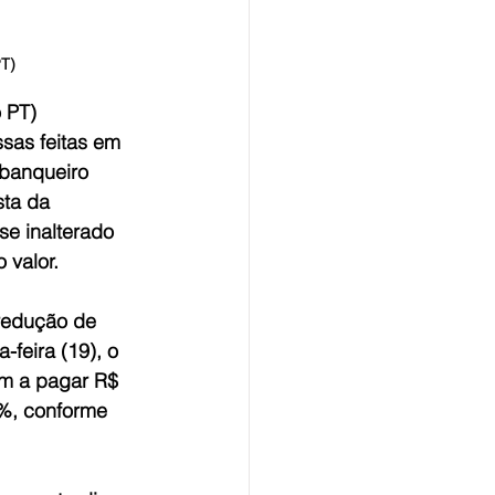
PT)
 PT)
as feitas em 
-banqueiro 
ta da 
se inalterado 
 valor.
 redução de 
feira (19), o 
m a pagar R$ 
2%, conforme 