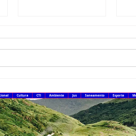
Famílias brasileiras perderam
Recei
R$ 62,5 bilhões para bets em
terce
2025
IR 2
cional
Cultura
CTI
Ambiente
Jus
Saneamento
Esporte
Mo