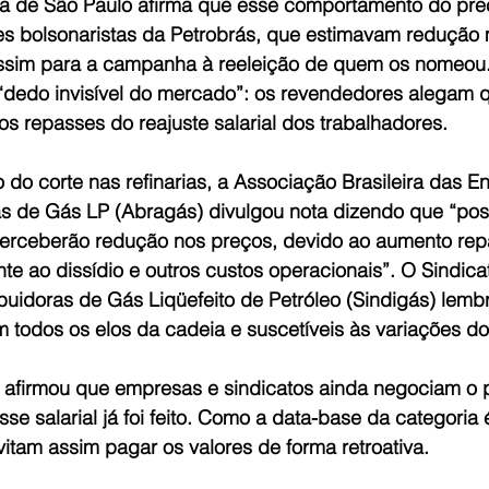
a de São Paulo afirma que esse comportamento do preç
es bolsonaristas da Petrobrás, que estimavam redução
 assim para a campanha à reeleição de quem os nomeou
dedo invisível do mercado”: os revendedores alegam 
os repasses do reajuste salarial dos trabalhadores.
do corte nas refinarias, a Associação Brasileira das E
 de Gás LP (Abragás) divulgou nota dizendo que “pos
erceberão redução nos preços, devido ao aumento rep
ente ao dissídio e outros custos operacionais”. O Sindica
buidoras de Gás Liqüefeito de Petróleo (Sindigás) lemb
m todos os elos da cadeia e suscetíveis às variações d
s afirmou que empresas e sindicatos ainda negociam o 
se salarial já foi feito. Como a data-base da categoria é
itam assim pagar os valores de forma retroativa.