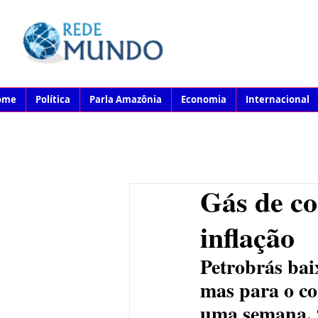
ome
Política
Parla Amazônia
Economia
Internacional
Gás de co
inflação
Petrobrás bai
mas para o co
uma semana. “