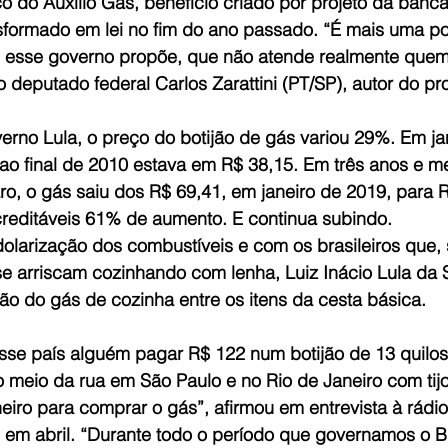
o do Auxílio Gás, benefício criado por projeto da banca
formado em lei no fim do ano passado. “É mais uma polí
 esse governo propõe, que não atende realmente quem
o deputado federal Carlos Zarattini (PT/SP), autor do pro
erno Lula, o preço do botijão de gás variou 29%. Em ja
ao final de 2010 estava em R$ 38,15. Em três anos e m
o, o gás saiu dos R$ 69,41, em janeiro de 2019, para 
acreditáveis 61% de aumento. E continua subindo.
larização dos combustíveis e com os brasileiros que,
se arriscam cozinhando com lenha, Luiz Inácio Lula da 
ão do gás de cozinha entre os itens da cesta básica.
sse país alguém pagar R$ 122 num botijão de 13 quilos 
 meio da rua em São Paulo e no Rio de Janeiro com tijo
eiro para comprar o gás”, afirmou em entrevista à rádi
 em abril. “Durante todo o período que governamos o Br