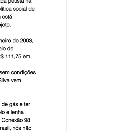
da petista na 
tica social de 
 está 
jeto.
neiro de 2003, 
eio de 
R$ 111,75 em 
 sem condições 
Silva vem 
de gás e ter 
lo e lenha 
o Conexão 98 
asil, nós não 