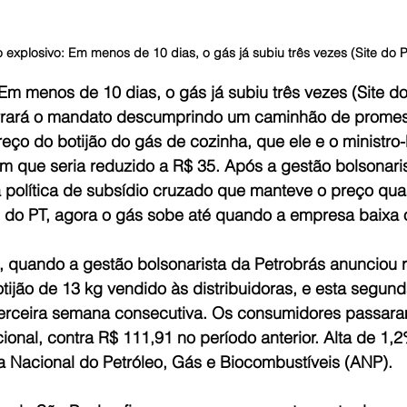
explosivo: Em menos de 10 dias, o gás já subiu três vezes (Site do 
m menos de 10 dias, o gás já subiu três vezes (Site do
errará o mandato descumprindo um caminhão de promess
eço do botijão do gás de cozinha, que ele e o ministro
m que seria reduzido a R$ 35. Após a gestão bolsonaris
a política de subsídio cruzado que manteve o preço qua
 do PT, agora o gás sobe até quando a empresa baixa o
12, quando a gestão bolsonarista da Petrobrás anunciou
ijão de 13 kg vendido às distribuidoras, e esta segunda-
terceira semana consecutiva. Os consumidores passara
onal, contra R$ 111,91 no período anterior. Alta de 1,
 Nacional do Petróleo, Gás e Biocombustíveis (ANP).