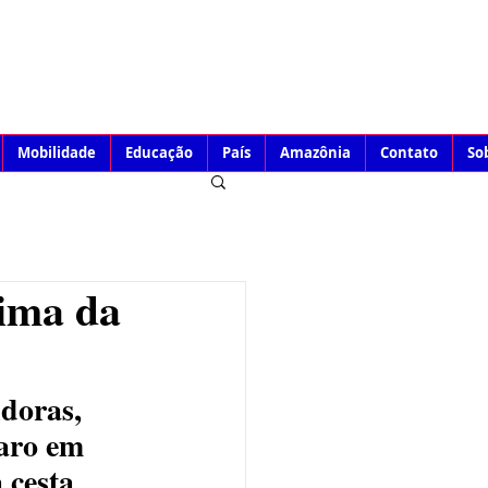
Mobilidade
Educação
País
Amazônia
Contato
So
cima da
doras, 
aro em 
cesta 