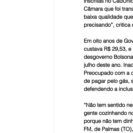
inscritas no CadÚnic
Câmara que foi trans
baixa qualidade que
precisando”, critica 
Em oito anos de Gov
custava R$ 29,53, e 
desgoverno Bolsonar
julho deste ano. In
Preocupado com a do
de pagar pelo gás, 
defendendo a inclus
“Não tem sentido ne
gente cozinhando no
porque não tem dinh
FM, de Palmas (TO),