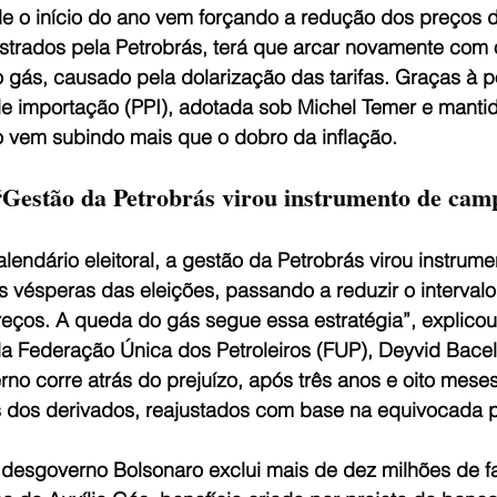
e o início do ano vem forçando a redução dos preços 
strados pela Petrobrás, terá que arcar novamente com 
gás, causado pela dolarização das tarifas. Graças à po
e importação (PPI), adotada sob Michel Temer e mantid
o vem subindo mais que o dobro da inflação.
“Gestão da Petrobrás virou instrumento de ca
lendário eleitoral, a gestão da Petrobrás virou instrume
 vésperas das eleições, passando a reduzir o intervalo
eços. A queda do gás segue essa estratégia”, explicou
a Federação Única dos Petroleiros (FUP), Deyvid Bacel
erno corre atrás do prejuízo, após três anos e oito meses
 dos derivados, reajustados com base na equivocada po
esgoverno Bolsonaro exclui mais de dez milhões de fa