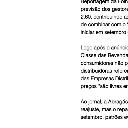
Reportagem da Folh
previsão dos gestor
2,60, contribuindo
de combinar com o “
iniciar em setembro 
Logo após o anúncio 
Classe das Revendas
consumidores não p
distribuidoras refer
das Empresas Distri
preços “são livres e
Ao jornal, a Abragá
reajuste, mas o repas
setembro, patrões ev