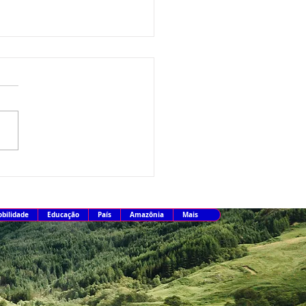
ta paga nesta sexta-feira
iro lote de restituição do
026
bilidade
Educação
País
Amazônia
Mais