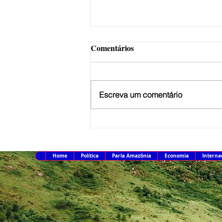
Comentários
Escreva um comentário
Em nova redução, Copom
baixa taxa Selic para 14% ao
ano
Home
Política
Parla Amazônia
Economia
Interna