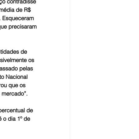
o contradisse 
 média de R$ 
. Esqueceram 
que precisaram 
ntidades de 
sivelmente os 
assado pelas 
to Nacional 
rou que os 
o mercado”.
percentual de 
 o dia 1º de 