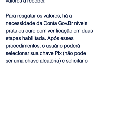
valores a receber
.
Para resgatar os valores, há a 
necessidade da Conta 
Gov.Br
 níveis 
prata ou ouro com verificação em duas 
etapas habilitada. A
pós esses 
procedimentos, o usuário poderá 
selecionar sua chave Pix
 (não pode 
ser uma chave aleatória) 
e solicitar o 
resgate normalmente
.
Fonte: Agência Brasil
Ver tudo
Posts recentes