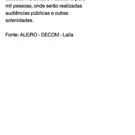
mil pessoas, onde serão realizadas 
audiências públicas e outras 
solenidades.
Fonte: ALE/RO - DECOM - Laila 
Moraes/Foto: Diego Queiroz
#Rondônia
Ver tudo
Posts recentes