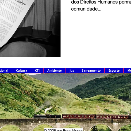
dos Direitos Humanos perma
comunidade...
cional
Cultura
CTI
Ambiente
Jus
Saneamento
Esporte
Mo
© 2026
por Rede Mundo