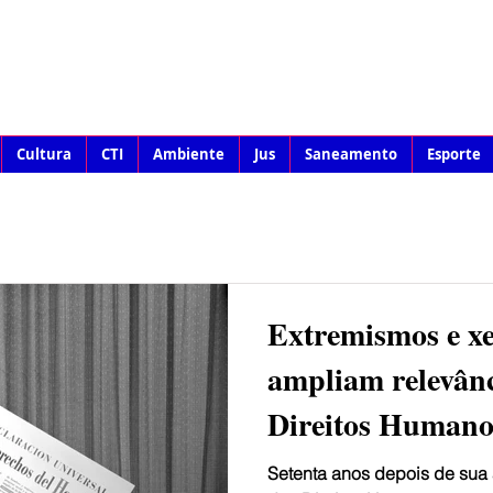
Cultura
CTI
Ambiente
Jus
Saneamento
Esporte
Extremismos e xe
ampliam relevânc
Direitos Humano
Setenta anos depois de sua