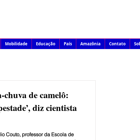
Mobilidade
Educação
País
Amazônia
Contato
So
a-chuva de camelô:
estade’, diz cientista
dio Couto, professor da Escola de