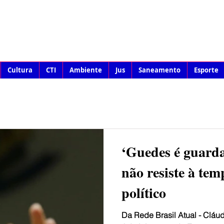
Cultura
CTI
Ambiente
Jus
Saneamento
Esporte
‘Guedes é guard
não resiste à temp
político
Da Rede Brasil Atual - Cláu