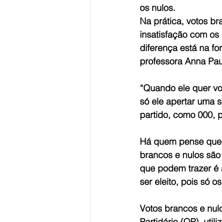
os nulos.
Na prática, votos b
insatisfação com os 
diferença está na fo
professora Anna Pa
“Quando ele quer vot
só ele apertar uma
partido, como 000, p
Há quem pense que o
brancos e nulos são
que podem trazer é 
ser eleito, pois só 
Votos brancos e nulo
Partidário (QP), util