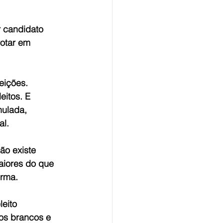
r candidato 
otar em 
eições. 
eitos. E 
nulada, 
al.
ão existe 
aiores do que 
irma.
eito 
 os brancos e 