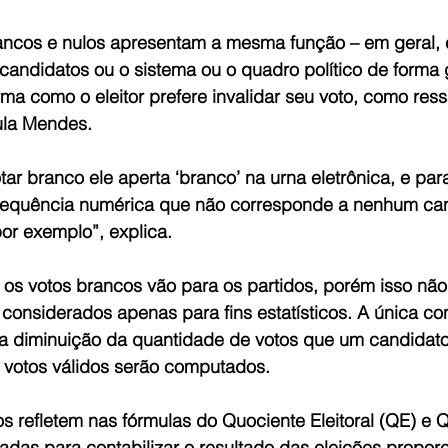
rancos e nulos apresentam a mesma função – em geral, 
candidatos ou o sistema ou o quadro político de forma g
rma como o eleitor prefere invalidar seu voto, como ress
ula Mendes.
ar branco ele aperta ‘branco’ na urna eletrônica, e para
 sequência numérica que não corresponde a nenhum can
or exemplo”, explica.
s votos brancos vão para os partidos, porém isso não 
 considerados apenas para fins estatísticos. A única c
a diminuição da quantidade de votos que um candidato
os votos válidos serão computados.
s refletem nas fórmulas do Quociente Eleitoral (QE) e 
izadas para contabilizar o resultado das eleições propor