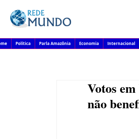
ome
Política
Parla Amazônia
Economia
Internacional
Votos em 
não bene