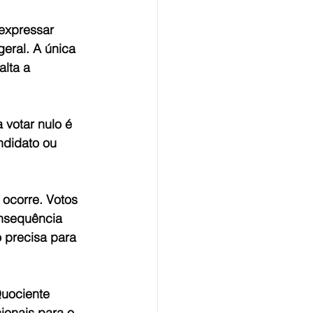
expressar 
eral. A única 
alta a 
 votar nulo é 
didato ou 
ocorre. Votos 
onsequência 
 precisa para 
Quociente 
cionais para o 