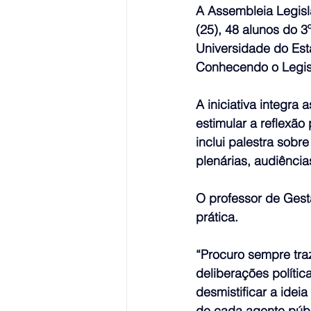
A Assembleia Legisl
(25), 48 alunos do 
Universidade do Es
Conhecendo o Legisl
A iniciativa integr
estimular a reflexão
inclui palestra sob
plenárias, audiênci
O professor de Gestã
prática.
“Procuro sempre tra
deliberações políti
desmistificar a idei
de cada agente públ