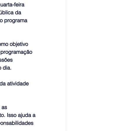
arta-feira 
ública da 
do programa 
omo objetivo 
 A programação 
ssões 
 dia.
da atividade 
 as 
o. Isso ajuda a 
ponsabilidades 