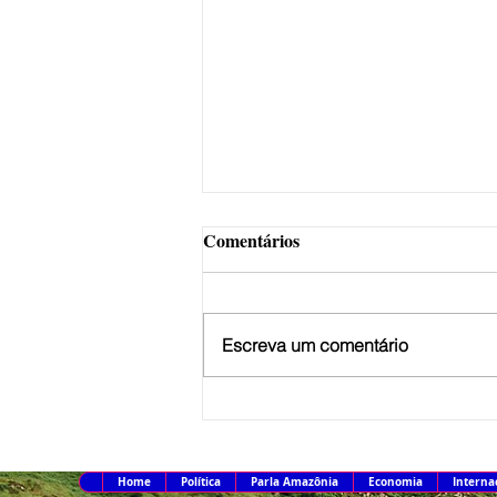
Comentários
Escreva um comentário
Alepa adota normas técnicas
na comunicação institucional
durante período eleitoral
Home
Política
Parla Amazônia
Economia
Interna