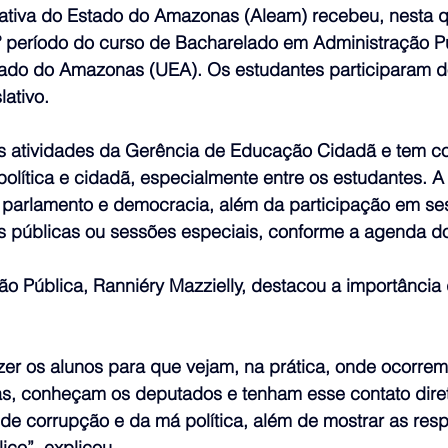
ativa do Estado do Amazonas (Aleam) recebeu, nesta qu
3º período do curso de Bacharelado em Administração P
tado do Amazonas (UEA). Os estudantes participaram 
ativo.
a as atividades da Gerência de Educação Cidadã e tem c
 política e cidadã, especialmente entre os estudantes.
re parlamento e democracia, além da participação em se
as públicas ou sessões especiais, conforme a agenda do
o Pública, Ranniéry Mazzielly, destacou a importância 
zer os alunos para que vejam, na prática, onde ocorrem
cas, conheçam os deputados e tenham esse contato diret
a de corrupção e da má política, além de mostrar as res
ico”, explicou.