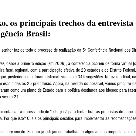
o, os principais trechos da entrevista 
gência Brasil
:
 senhor faz de todo o processo de realização da 5ª Conferência Nacional dos Di
 vez, desde a primeira edição [em 2006], a conferência ocorreu de forma virtual 
ra fase, regional, com a participação efetiva de 20 estados e do Distrito Federal
ue, posteriormente, foram sistematizadas em 344 sugestões. No evento final, n
m escolhidas as 25 prioritárias. Agora, na medida do possível, vamos procurar 
caram como um plano de Estado para a política destinada aos idosos; para faze
o século 21.
e enfatizar a necessidade de “esforços” para tentar tirar as propostas do papel 
ica. Por que isto? Quais os principais desafios para implementar as recomendaçõ
 de orçamento. Embora já estejamos trabalhando algumas das propostas, em esp