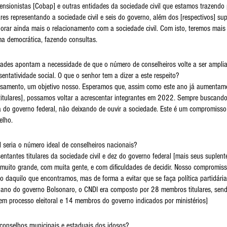
ensionistas [Cobap] e outras entidades da sociedade civil que estamos trazendo 
res representando a sociedade civil e seis do governo, além dos [respectivos] sup
rar ainda mais o relacionamento com a sociedade civil. Com isto, teremos mais 
ma democrática, fazendo consultas.
ades apontam a necessidade de que o número de conselheiros volte a ser amplia
entatividade social. O que o senhor tem a dizer a este respeito?
samento, um objetivo nosso. Esperamos que, assim como este ano já aumentam
 titulares], possamos voltar a acrescentar integrantes em 2022. Sempre buscand
a do governo federal, não deixando de ouvir a sociedade. Este é um compromisso
elho.
l seria o número ideal de conselheiros nacionais?
entantes titulares da sociedade civil e dez do governo federal [mais seus suplent
muito grande, com muita gente, e com dificuldades de decidir. Nosso compromiss
rto daquilo que encontramos, mas de forma a evitar que se faça política partidári
 ano do governo Bolsonaro, o CNDI era composto por 28 membros titulares, send
 em processo eleitoral e 14 membros do governo indicados por ministérios]
conselhos municipais e estaduais dos idosos?