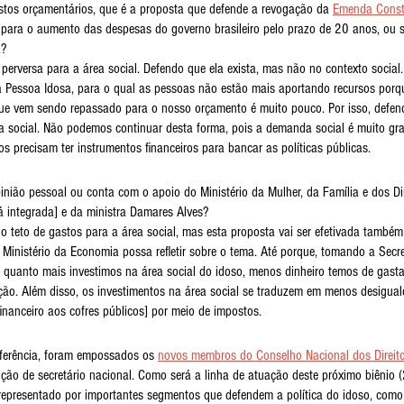
tos orçamentários, que é a proposta que defende a revogação da 
Emenda Consti
, para o aumento das despesas do governo brasileiro pelo prazo de 20 anos, ou s
a?
erversa para a área social. Defendo que ela exista, mas não no contexto social.
 Pessoa Idosa, para o qual as pessoas não estão mais aportando recursos porqu
que vem sendo repassado para o nosso orçamento é muito pouco. Por isso, defend
ea social. Não podemos continuar desta forma, pois a demanda social é muito gr
os precisam ter instrumentos financeiros para bancar as políticas públicas.
inião pessoal ou conta com o apoio do Ministério da Mulher, da Família e dos D
tá integrada] e da ministra Damares Alves?
do teto de gastos para a área social, mas esta proposta vai ser efetivada també
Ministério da Economia possa refletir sobre o tema. Até porque, tomando a Secre
 quanto mais investimos na área social do idoso, menos dinheiro temos de gast
ão. Além disso, os investimentos na área social se traduzem em menos desiguald
inanceiro aos cofres públicos] por meio de impostos.
ferência, foram empossados os 
novos membros do Conselho Nacional dos Direit
ição de secretário nacional. Como será a linha de atuação deste próximo biênio
representado por importantes segmentos que defendem a política do idoso, com