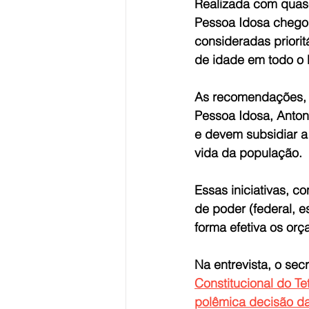
Realizada com quase
Pessoa Idosa chegou 
consideradas priori
de idade em todo o B
As recomendações, s
Pessoa Idosa, Anton
e devem subsidiar a
vida da população. 
Essas iniciativas, c
de poder (federal, e
forma efetiva os orç
Na entrevista, o se
Constitucional do T
polêmica decisão d