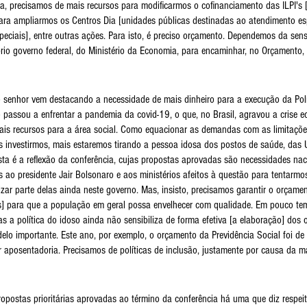
cia, precisamos de mais recursos para modificarmos o cofinanciamento das ILPI's 
ara ampliarmos os Centros Dia [unidades públicas destinadas ao atendimento esp
ciais], entre outras ações. Para isto, é preciso orçamento. Dependemos da sens
io governo federal, do Ministério da Economia, para encaminhar, no Orçamento, 
senhor vem destacando a necessidade de mais dinheiro para a execução da Polí
 passou a enfrentar a pandemia da covid-19, o que, no Brasil, agravou a crise e
is recursos para a área social. Como equacionar as demandas com as limitaçõe
s investirmos, mais estaremos tirando a pessoa idosa dos postos de saúde, das
sta é a reflexão da conferência, cujas propostas aprovadas são necessidades nac
ao presidente Jair Bolsonaro e aos ministérios afeitos à questão para tentarmos
izar parte delas ainda neste governo. Mas, insisto, precisamos garantir o orçamen
as] para que a população em geral possa envelhecer com qualidade. Em pouco te
s a política do idoso ainda não sensibiliza de forma efetiva [a elaboração] dos
delo importante. Este ano, por exemplo, o orçamento da Previdência Social foi d
 aposentadoria. Precisamos de políticas de inclusão, justamente por causa da ma
ropostas prioritárias aprovadas ao término da conferência há uma que diz respeit