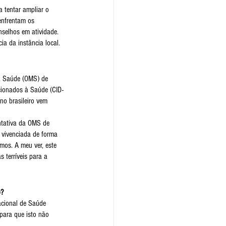
 tentar ampliar o 
enfrentam os 
selhos em atividade. 
a da instância local. 
da Saúde (OMS) de 
acionados à Saúde (CID-
no brasileiro vem 
ntativa da OMS de 
 vivenciada de forma 
mos. A meu ver, este 
 terríveis para a 
o?
acional de Saúde 
para que isto não 