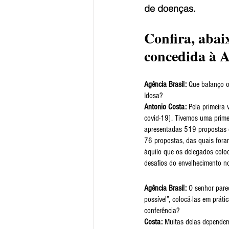
de doenças.
Confira, abaix
concedida à 
A
Agência Brasil:
 Que balanço o
Idosa?
Antonio Costa:
 Pela primeira
covid-19]. Tivemos uma primei
apresentadas 519 propostas q
76 propostas, das quais fora
àquilo que os delegados colo
desafios do envelhecimento n
Agência Brasil: 
O senhor parec
possível”, colocá-las em prát
conferência?
Costa:
 Muitas delas dependem