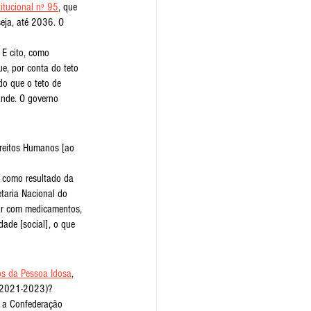
tucional nº 95
, que 
eja, até 2036. O 
 E cito, como 
e, por conta do teto 
o que o teto de 
ande. O governo 
ireitos Humanos [ao 
m como resultado da 
taria Nacional do 
ar com medicamentos, 
ade [social], o que 
os da Pessoa Idosa
, 
 (2021-2023)?
o a Confederação 