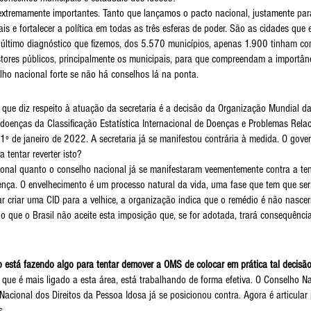
xtremamente importantes. Tanto que lançamos o pacto nacional, justamente para
s e fortalecer a política em todas as três esferas de poder. São as cidades que 
o último diagnóstico que fizemos, dos 5.570 municípios, apenas 1.900 tinham con
stores públicos, principalmente os municipais, para que compreendam a importânci
ho nacional forte se não há conselhos lá na ponta.
 que diz respeito à atuação da secretaria é a decisão da Organização Mundial 
 de doenças da Classificação Estatística Internacional de Doenças e Problemas Rel
1º de janeiro de 2022. A secretaria já se manifestou contrária à medida. O gover
tentar reverter isto?
cional quanto o conselho nacional já se manifestaram veementemente contra a te
ença. O envelhecimento é um processo natural da vida, uma fase que tem que ser
ar criar uma CID para a velhice, a organização indica que o remédio é não nascer
 que o Brasil não aceite esta imposição que, se for adotada, trará consequências
o está fazendo algo para tentar demover a OMS de colocar em prática tal decisã
 que é mais ligado a esta área, está trabalhando de forma efetiva. O Conselho N
cional dos Direitos da Pessoa Idosa já se posicionou contra. Agora é articular 
s.