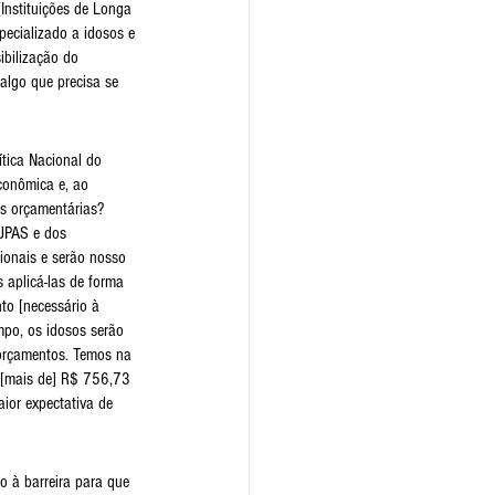
[Instituições de Longa 
ecializado a idosos e 
ibilização do 
algo que precisa se 
tica Nacional do 
conômica e, ao 
s orçamentárias?
 UPAS e dos 
ionais e serão nosso 
 aplicá-las de forma 
to [necessário à 
mpo, os idosos serão 
 orçamentos. Temos na 
e [mais de] R$ 756,73 
ior expectativa de 
o à barreira para que 