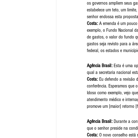
os governos ampliem seus gas
estabelece um teto, um limite
senhor endossa esta propost
Costa:
 A emenda é um pouco p
exemplo, o Fundo Nacional da
de gastos, o valor do fundo 
gastos seja revisto para a ár
federal, os estados e municípi
Agência Brasil:
 Esta é uma op
qual a secretaria nacional es
Costa:
 Eu defendo a revisão 
conferência. Esperamos que o 
Idoso como exemplo, vejo que
atendimento médico e internaç
promove um [maior] retorno [f
Agência Brasil:
 Durante a con
que o senhor preside na cond
Costa:
 O novo conselho está 