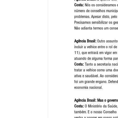
Costa:
 Nós os consideramos e
número de conselhos municipai
problemas. Apesar disto, pel
Precisamos sensibilizar os ge
Não adianta termos um consel
Agência Brasil:
 Outro assunto
incluir a velhice entre o rol
11), que entrará em vigor em 
atuando de alguma forma para 
Costa: 
Tanto a secretaria na
tratar a velhice como uma do
ativa e saudável. Ao consider
foi um grande engano. Defendo
economia nacional.
Agência Brasil: Mas o govern
Costa: 
O Ministério da Saúde,
também. E o nosso Conselho Na
venha a ocorrer em nosso paí