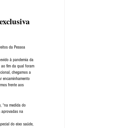
exclusiva 
reitos da Pessoa 
[devido à pandemia da 
, ao fim da qual foram 
acional, chegamos a 
dar encaminhamento 
rmos frente aos 
e, “na medida do 
es aprovadas na 
ecial do eixo saúde, 