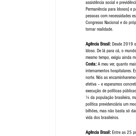
assistência social e previdên
Permanência para Idosos] e p
pessoas com necessidades espe
Congresso Nacional e do própr
tornar realidade.
Agência Brasil:
 Desde 2019 o 
Idoso. De lá para cá, o mundo
mesmo tempo, exigiu ainda ma
Costa: 
A meu ver, quanto mai
internamentos hospitalares. E
norte. Nós as encaminharemos 
efetiva – e esperamos concret
execução de políticas públic
¼ da população brasileira, ma
política previdenciária um mo
bilhões, mas não basta só dar
vida dos brasileiros.
Agência Brasil:
 Entre as 25 p