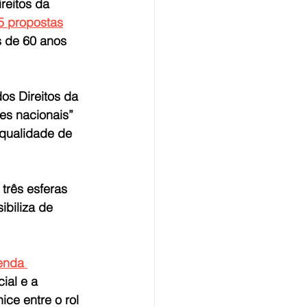
reitos da 
5 propostas
s de 60 anos 
s Direitos da 
s nacionais” 
 qualidade de 
três esferas 
ibiliza de 
nda 
ial e a 
hice entre o rol 