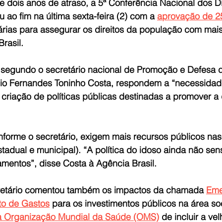
 dois anos de atraso, a 5ª Conferência Nacional dos Di
ao fim na última sexta-feira (2) com a 
aprovação de 2
tárias para assegurar os direitos da população com mai
rasil.
egundo o secretário nacional de Promoção e Defesa do
io Fernandes Toninho Costa, respondem a “necessidade
 criação de políticas públicas destinadas a promover a
onforme o secretário, exigem mais recursos públicos nas 
stadual e municipal). “A política do idoso ainda não sens
amentos”, disse Costa à 
Agência Brasil
.
cretário comentou também os impactos da chamada 
Eme
eto de Gastos
 para os investimentos públicos na área soc
a Organização Mundial da Saúde (OMS)
 de incluir a vel