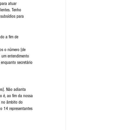
para atuar 
lentes. Tenho 
subsídios para 
do a fim de 
os o número [de 
o um entendimento 
 enquanto secretário 
es]. Não adianta 
o é, ao fim da nossa 
a no âmbito do 
o 14 representantes 