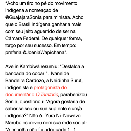
“Acho um tiro no pé do movimento 
indígena a nomeação de 
@GuajajaraSonia para ministra. Acho 
que o Brasil indígena ganharia mais 
com seu jeito aguerrido de ser na 
Câmara Federal. De qualquer forma, 
torço por seu sucesso. Em tempo: 
preferia @JoeniaWapichana”. 
Avelin Kambiwá resumiu: “Desfalca a 
bancada do cocar!”.  Ivaneide 
Bandeira Cardozo, a Neidinha Suruí, 
indigenista e 
protagonista do 
documentário 
O Território
, parabenizou 
Sonia, questionou: “Agora gostaria de 
saber se seu ou sua suplente é um/a 
indígena?” Não é.  Yura Ni–Nawavo 
Marubo escreveu nem sua rede social: 
“A escolha não foi adequada (…) 