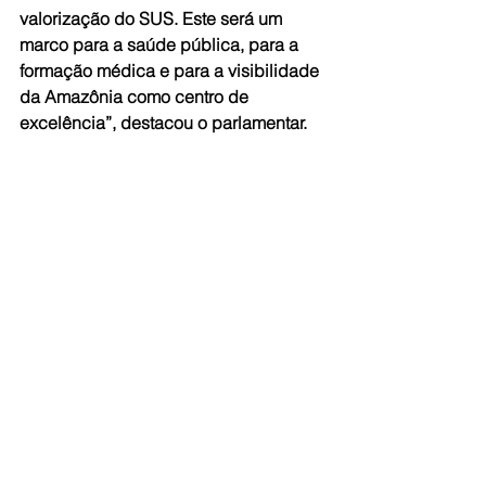
valorização do SUS. Este será um 
marco para a saúde pública, para a 
formação médica e para a visibilidade 
da Amazônia como centro de 
excelência”, destacou o parlamentar.
Sinésio também ressaltou a 
importância de eventos como este 
para estimular o turismo científico, 
fomentar a economia local e projetar o 
Amazonas em áreas estratégicas do 
conhecimento.
Fonte: Aleam
Ver tudo