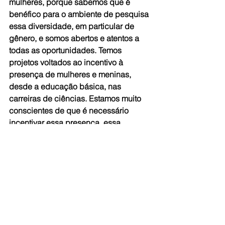
mulheres, porque sabemos que é 
benéfico para o ambiente de pesquisa 
essa diversidade, em particular de 
gênero, e somos abertos e atentos a 
todas as oportunidades. Temos 
projetos voltados ao incentivo à 
presença de mulheres e meninas, 
desde a educação básica, nas 
carreiras de ciências. Estamos muito 
conscientes de que é necessário 
incentivar essa presença, essa 
diversidade.”
Popularização
Popularizar o ensino da matemática 
entre crianças e jovens é o objetivo da 
Escola Firjan Sesi no 2º Festival 
Nacional da Matemática, organizado 
pelo Impa e pela Sociedade Brasileira 