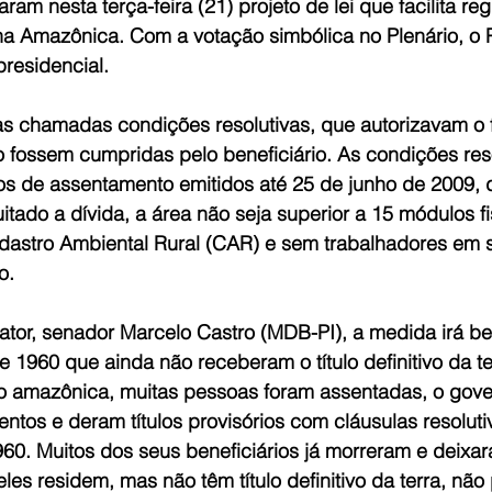
am nesta terça-feira (21) projeto de lei que facilita re
a Amazônica. Com a votação simbólica no Plenário, o 
residencial.
s chamadas condições resolutivas, que autorizavam o f
 fossem cumpridas pelo beneficiário. As condições reso
ulos de assentamento emitidos até 25 de junho de 2009,
uitado a dívida, a área não seja superior a 15 módulos fi
Cadastro Ambiental Rural (CAR) e sem trabalhadores em 
o.
tor, senador Marcelo Castro (MDB-PI), a medida irá ben
1960 que ainda não receberam o título definitivo da te
o amazônica, muitas pessoas foram assentadas, o gover
entos e deram títulos provisórios com cláusulas resoluti
0. Muitos dos seus beneficiários já morreram e deixa
 eles residem, mas não têm título definitivo da terra, nã