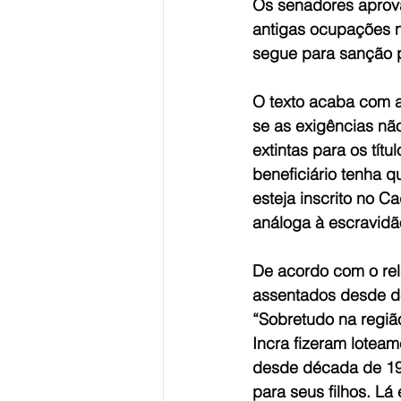
Os senadores aprovar
antigas ocupações n
segue para sanção p
O texto acaba com a
se as exigências não
extintas para os tít
beneficiário tenha q
esteja inscrito no 
análoga à escravidã
De acordo com o rela
assentados desde de 
“Sobretudo na regiã
Incra fizeram loteam
desde década de 196
para seus filhos. Lá