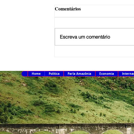
Comentários
Escreva um comentário
PT oficializa candidatura de
Lula à Presidência
Home
Política
Parla Amazônia
Economia
Interna