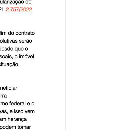
gularização de 
PL 
2.757/2022
im do contrato 
lutivas serão 
 desde que o 
scais, o imóvel 
situação 
eficiar 
rra
no federal e o 
vas, e isso vem 
ram herança 
o podem tomar 