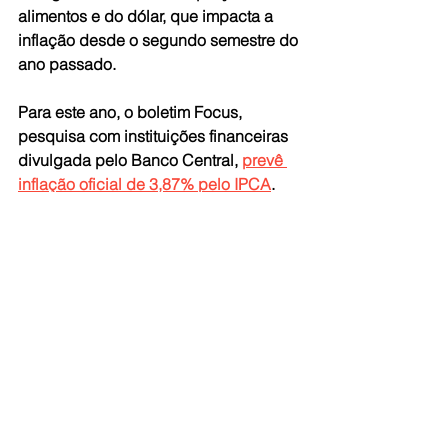
alimentos e do dólar, que impacta a 
inflação desde o segundo semestre do 
ano passado.
Para este ano, o boletim Focus, 
pesquisa com instituições financeiras 
divulgada pelo Banco Central, 
prevê 
inflação oficial de 3,87% pelo IPCA
. 
Com a atual fórmula, a poupança 
renderá 1,4% este ano, caso a Selic de 
2% ao ano fique em vigor durante todo 
o ano. O rendimento pode ser um 
pouco maior caso o Banco Central 
aumente a taxa Selic nas próximas 
reuniões do Comitê de Política 
Monetária (Copom).
Fonte: Agência Brasil