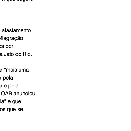
 afastamento 
flagração 
s por 
a Jato do Rio.
r “mais uma 
a pela 
 e pela 
a OAB anunciou 
ia” e que 
 os que se 