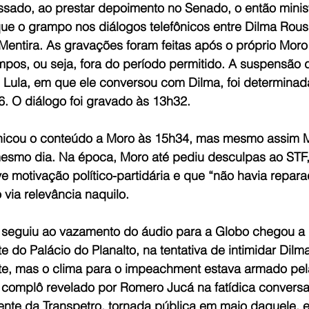
sado, ao prestar depoimento no Senado, o então minist
ue o grampo nos diálogos telefônicos entre Dilma Rouss
Mentira. As gravações foram feitas após o próprio Moro 
mpos, ou seja, fora do período permitido. A suspensão 
e Lula, em que ele conversou com Dilma, foi determinad
. O diálogo foi gravado às 13h32.
cou o conteúdo a Moro às 15h34, mas mesmo assim Mo
mesmo dia. Na época, Moro até pediu desculpas ao STF
e motivação político-partidária e que “não havia repara
via relevância naquilo.
seguiu ao vazamento do áudio para a Globo chegou a l
te do Palácio do Planalto, na tentativa de intimidar Dilm
te, mas o clima para o impeachment estava armado pela
 complô revelado por Romero Jucá na fatídica convers
nte da Transpetro, tornada pública em maio daquele, 