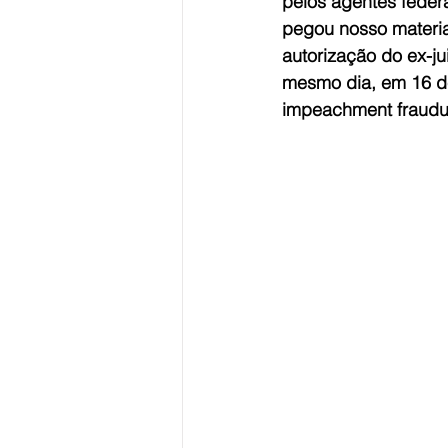
pelos agentes federa
pegou nosso materi
autorização do ex-j
mesmo dia, em 16 de
impeachment fraudu