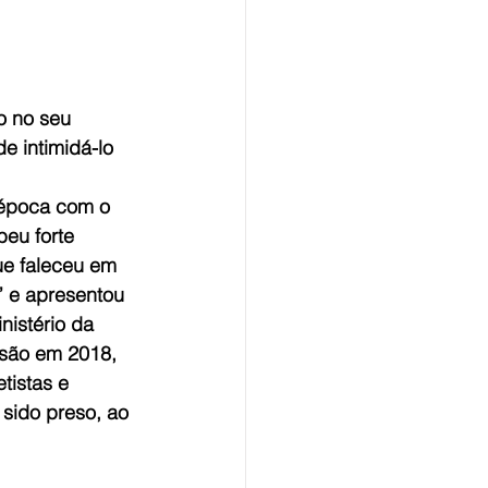
o no seu 
de intimidá-lo
época com o 
eu forte 
ue faleceu em 
” e apresentou 
istério da 
isão em 2018, 
tistas e 
sido preso, ao 