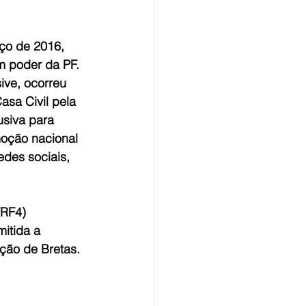
ço de 2016, 
 poder da PF. 
ve, ocorreu 
sa Civil pela 
usiva para 
oção nacional 
des sociais, 
TRF4) 
itida a 
ção de Bretas.