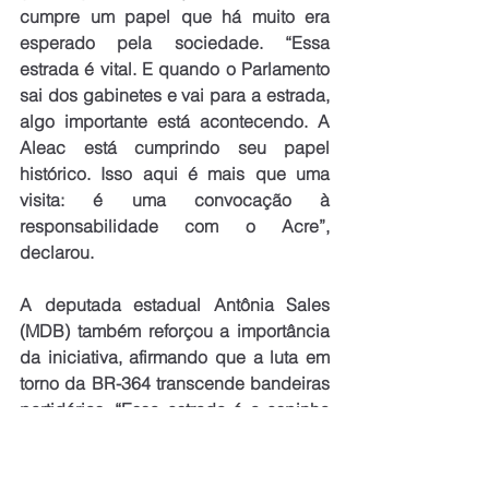
cumpre um papel que há muito era 
esperado pela sociedade. “Essa 
estrada é vital. E quando o Parlamento 
sai dos gabinetes e vai para a estrada, 
algo importante está acontecendo. A 
Aleac está cumprindo seu papel 
histórico. Isso aqui é mais que uma 
visita: é uma convocação à 
responsabilidade com o Acre”, 
declarou.
A deputada estadual Antônia Sales 
(MDB) também reforçou a importância 
da iniciativa, afirmando que a luta em 
torno da BR-364 transcende bandeiras 
partidárias. “Essa estrada é a espinha 
dorsal do nosso Estado. É por ela que 
chega comida, que chegam 
medicamentos, que escoa a produção, 