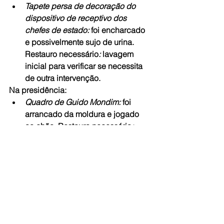
Tapete persa de decoração do 
dispositivo de receptivo dos 
chefes de estado:
 foi encharcado 
e possivelmente sujo de urina. 
Restauro necessário
: 
lavagem 
inicial para verificar se necessita 
de outra intervenção.
Na presidência:
Quadro de Guido Mondim:
 foi 
arrancado da moldura e jogado 
ao chão. Restauro necessário
:
avaliação das avarias e 
recolocação na moldura.
Mesa de trabalho do século 19, 
que pertenceu aos palácios dos 
Arcos e Monroe: 
totalmente 
danificada, com partes e pedaços 
espalhados por diversos pontos 
da Casa. Restauro necessário
: