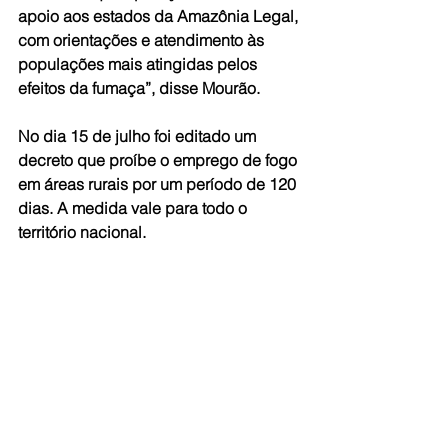
apoio aos estados da Amazônia Legal, 
com orientações e atendimento às 
populações mais atingidas pelos 
efeitos da fumaça”, disse Mourão.
No dia 15 de julho foi editado um 
decreto que proíbe o emprego de fogo 
em áreas rurais por um período de 120 
dias. A medida vale para todo o 
território nacional.
O Decreto Nº 10.424, de 15 de julho 
de 2020, não se aplica para alguns 
casos, como nas práticas agrícolas de 
subsistência executadas pelas 
populações tradicionais e indígenas; 
nas práticas de prevenção e combate 
a incêndios realizadas ou 
supervisionadas pelas instituições 