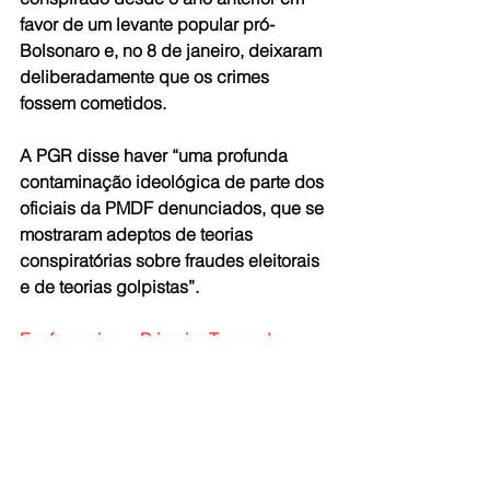
favor de um levante popular pró-
Bolsonaro e, no 8 de janeiro, deixaram 
deliberadamente que os crimes 
fossem cometidos.
A PGR disse haver “uma profunda 
contaminação ideológica de parte dos 
oficiais da PMDF denunciados, que se 
mostraram adeptos de teorias 
conspiratórias sobre fraudes eleitorais 
e de teorias golpistas”. 
Em fevereiro, a Primeira Turma do 
Supremo
 aceitou a denúncia contra os 
três e outros membros da PMDF.
Fonte: Agência Brasil