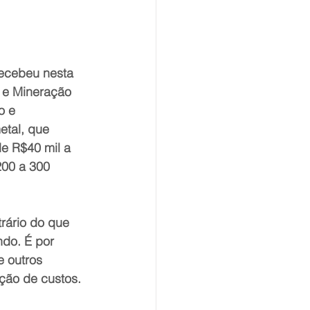
recebeu nesta 
a e Mineração 
o e 
etal, que 
e R$40 mil a 
200 a 300 
rário do que 
do. É por 
 outros 
ção de custos. 