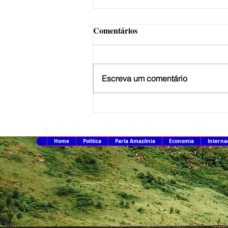
Comentários
Escreva um comentário
Estudo detalha panorama e
potencial de minerais críticos e
estratégicos na Amazônia
Home
Política
Parla Amazônia
Economia
Interna