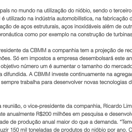
o país no mundo na utilização do nióbio, sendo o tercei
é utilizado na indústria automobilística, na fabricação 
cação de aços estruturais, aços inoxidáveis além de out
eronáutica como por exemplo na construção de turbina
residente da CBMM a companhia tem a projeção de rec
lhões. Só em impostos a empresa desembolsará este ano
o objetivo número um é aumentar o tamanho do mercad
ja difundida. A CBMM investe continuamente na agregaç
 sempre trabalha para desenvolver novas tecnologias d
reunião, o vice-presidente da companhia, Ricardo Lim
ste anualmente R$200 milhões em pesquisa e desenvolv
ade de produção anual maior do que a demanda. “Tem
zir 150 mil toneladas de produtos do nióbio por ano. 