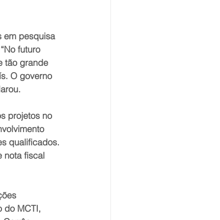
s em pesquisa 
“No futuro 
e tão grande 
ís. O governo 
larou.
s projetos no 
nvolvimento 
s qualificados. 
nota fiscal 
ções 
o do MCTI, 