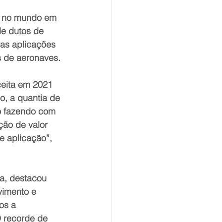
ro no mundo em 
de dutos de 
ras aplicações 
s de aeronaves.
eita em 2021 
, a quantia de 
o fazendo com 
ão de valor 
e aplicação”, 
a, destacou 
imento e 
os a 
O recorde de 