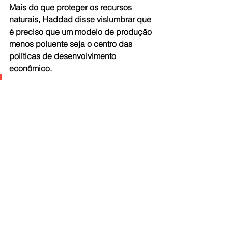
Mais do que proteger os recursos 
naturais, Haddad disse vislumbrar que 
é preciso que um modelo de produção 
menos poluente seja o centro das 
políticas de desenvolvimento 
econômico.
“Nós queremos nos 
reindustrializar a partir de uma 
matriz energética limpa. E 
queremos atenção do mundo 
para esse processo de 
reindustrialização.”
Um processo que, na visão do 
ministro, deve atrair dinheiro de outras 
partes do mundo. “Nós temos 
condições de atrair investimentos para 
a produção dos chamados produtos 