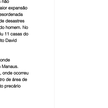
 não 
ior expansão 
desordenada 
de desastres 
 do homem. No 
iu 11 casas do 
ito David 
 onde 
m Manaus. 
, onde ocorreu 
tro de área de 
o precário 