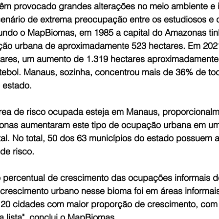
êm provocado grandes alterações no meio ambiente e i
nário de extrema preocupação entre os estudiosos e 
undo o MapBiomas, em 1985 a capital do Amazonas tin
ção urbana de aproximadamente 523 hectares. Em 202
ares, um aumento de 1.319 hectares aproximadamente,
tebol. Manaus, sozinha, concentrou mais de 36% de to
 estado.
rea de risco ocupada esteja em Manaus, proporcionalm
onas aumentaram este tipo de ocupação urbana em uma
tal. No total, 50 dos 63 municípios do estado possuem 
de risco.
 percentual de crescimento das ocupações informais do 
o crescimento urbano nesse bioma foi em áreas informai
 20 cidades com maior proporção de crescimento, com
a lista", conclui o MapBiomas.