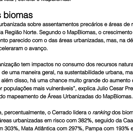
s biomas
urbanizada sobre assentamentos precários e áreas de r
a Região Norte. Segundo o MapBiomas, o crescimento 
to parecido com o das áreas urbanizadas, mas, na dé
aceleraram o avanço.
nização tem impactos no consumo dos recursos naturai
, de uma maneira geral, na sustentabilidade urbana, m
, além disso, há uma chance muito grande do aumento
r populações mais vulneráveis”, explica Julio Cesar Pre
 do mapeamento de Áreas Urbanizadas do MapBiomas.
, percentualmente, o Cerrado lidera o 
ranking
 dos bio
áreas urbanizadas em risco com 382%, seguido da Caa
 303%, Mata Atlântica com 297%, Pampa com 193% e p