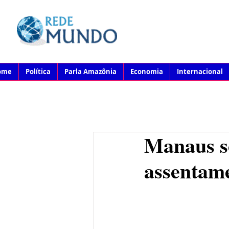
ome
Política
Parla Amazônia
Economia
Internacional
Manaus s
assentame