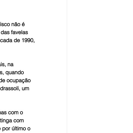
isco não é 
das favelas 
cada de 1990, 
s, na 
as, quando 
 de ocupação 
drassoli, um 
mas com o 
tinga com 
or último o 