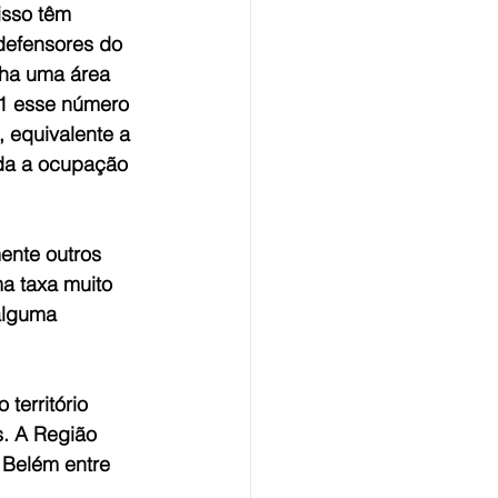
sso têm 
defensores do 
ha uma área 
1 esse número 
 equivalente a 
da a ocupação 
ente outros 
 taxa muito 
alguma 
território 
s. A Região 
 Belém entre 