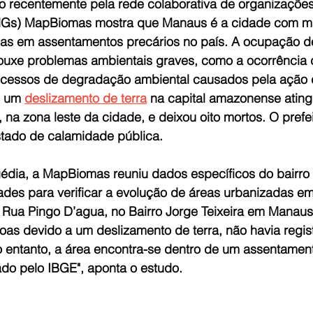
 recentemente pela rede colaborativa de organizações
Gs) MapBiomas mostra que Manaus é a cidade com ma
das em assentamentos precários no país. A ocupação 
rouxe problemas ambientais graves, como a ocorrência 
processos de degradação ambiental causados pela ação
, um 
deslizamento de terra
 na capital amazonense ating
a, na zona leste da cidade, e deixou oito mortos. O prefe
tado de calamidade pública.
édia, a MapBiomas reuniu dados específicos do bairro
dades para verificar a evolução de áreas urbanizadas e
 Rua Pingo D’agua, no Bairro Jorge Teixeira em Manaus
oas devido a um deslizamento de terra, não havia regis
o entanto, a área encontra-se dentro de um assentament
ado pelo IBGE", aponta o estudo.