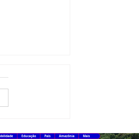
de irresponsável, diz Lula
revogação de visto de
ixadora
bilidade
Educação
País
Amazônia
Mais