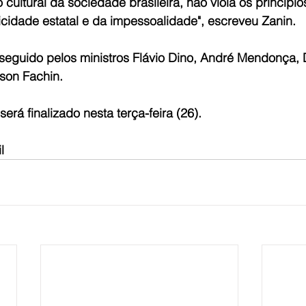
 cultural da sociedade brasileira, não viola os princípi
icidade estatal e da impessoalidade", escreveu Zanin.
i seguido pelos ministros Flávio Dino, André Mendonça, Di
son Fachin.
será finalizado nesta terça-feira (26).
l