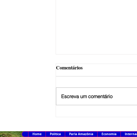
Comentários
Escreva um comentário
MJ detalha operação para
desarticular ataques a Brasília
Home
Política
Parla Amazônia
Economia
Interna