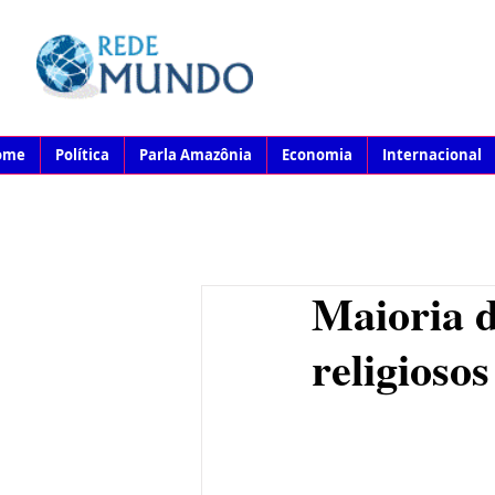
ome
Política
Parla Amazônia
Economia
Internacional
Maioria d
religioso