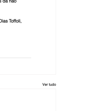
os da não 
as Toffoli, 
Ver tudo