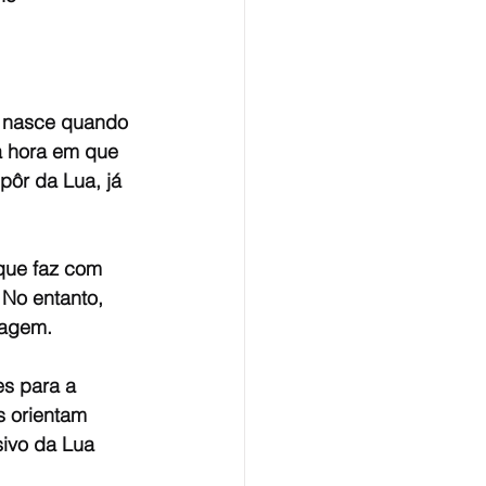
a nasce quando 
a hora em que 
pôr da Lua, já 
que faz com 
 No entanto, 
agem. 
s para a 
s orientam 
ivo da Lua 