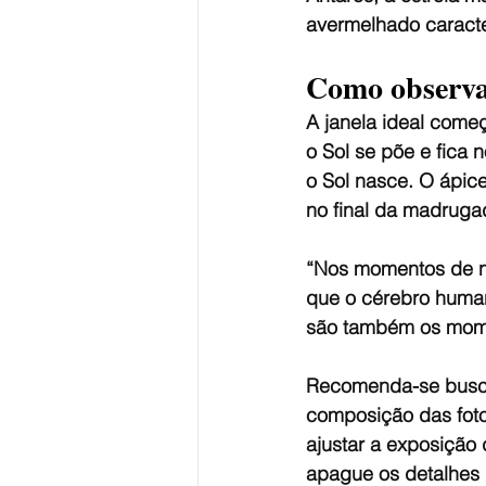
avermelhado caracte
Como observa
A janela ideal come
o Sol se põe e fica 
o Sol nasce. O ápice
no final da madruga
“Nos momentos de nas
que o cérebro human
são também os mome
Recomenda-se buscar
composição das fotos
ajustar a exposição
apague os detalhes 