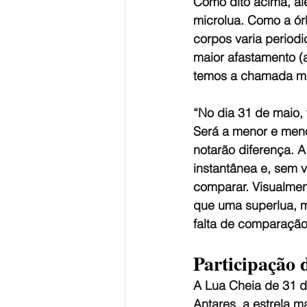
Como dito acima, al
microlua. Como a órb
corpos varia period
maior afastamento (
temos a chamada mic
“No dia 31 de maio,
Será a menor e meno
notarão diferença. 
instantânea e, sem 
comparar. Visualmen
que uma superlua, m
falta de comparação.
Participação 
A Lua Cheia de 31 d
Antares, a estrela m