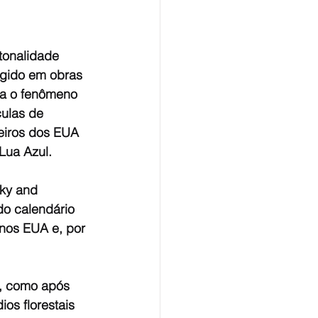
tonalidade 
rgido em obras 
ica o fenômeno 
ulas de 
eiros dos EUA 
Lua Azul. 
Sky and 
o calendário 
 nos EUA e, por 
s, como após 
os florestais 