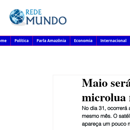
ome
Política
Parla Amazônia
Economia
Internacional
Maio ser
microlua
No dia 31, ocorrerá
mesmo mês. O satéli
apareça um pouco 