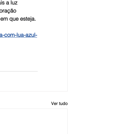
s a luz 
oração 
em que esteja.
ra-com-lua-azul-
Ver tudo