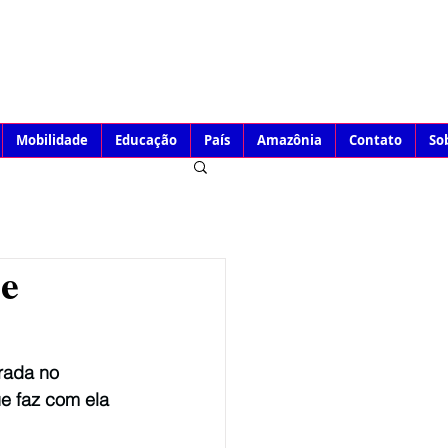
Mobilidade
Educação
País
Amazônia
Contato
So
 e
rada no 
e faz com ela 