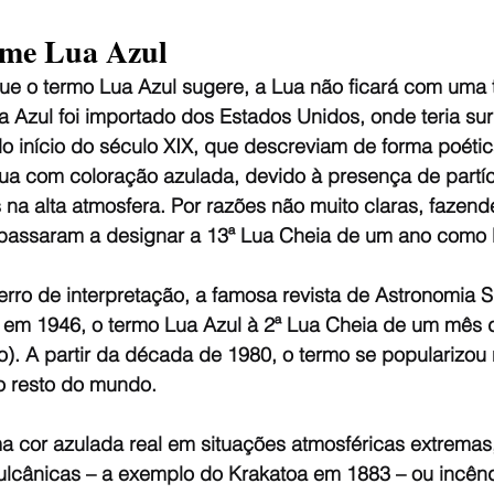
me Lua Azul
ue o termo Lua Azul sugere, a Lua não ficará com uma 
a Azul foi importado dos Estados Unidos, onde teria su
s do início do século XIX, que descreviam de forma poét
Lua com coloração azulada, devido à presença de partíc
na alta atmosfera. Por razões não muito claras, fazend
 passaram a designar a 13ª Lua Cheia de um ano como 
erro de interpretação, a famosa revista de Astronomia 
 em 1946, o termo Lua Azul à 2ª Lua Cheia de um mês d
o). A partir da década de 1980, o termo se popularizou
no resto do mundo.
a cor azulada real em situações atmosféricas extrema
lcânicas – a exemplo do Krakatoa em 1883 – ou incêndi