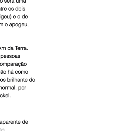
o será uma 
tre os dois 
geu) e o de 
om o apogeu, 
km da Terra. 
 pessoas 
 comparação 
não há como 
s brilhante do 
normal, por 
ckel.
aparente de 
ho 