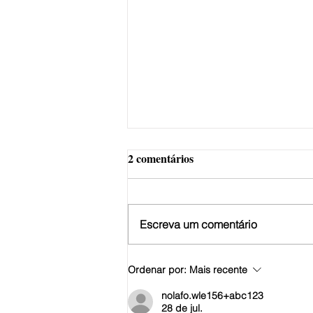
2 comentários
Escreva um comentário
Estudo detalha panorama e
Ordenar por:
Mais recente
potencial de minerais críticos e
nolafo.wle156+abc123
estratégicos na Amazônia
28 de jul.