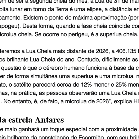
ém de ser a segunda cheia do mês, a Lua de 31 de mai
ita lunar em torno da Terra é uma elipse, a distância en
icamente. Existem o ponto de máxima aproximação (peri
apogeu). Desta forma, quando a fase cheia coincide c
rolua cheia. Se ocorre no perigeu, é a superlua cheia.
 teremos a Lua Cheia mais distante de 2026, a 406.135 
s brilhante Lua Cheia do ano. Contudo, dificilmente as
A questão é que o cérebro humano funciona à base da
ver de forma simultânea uma superlua e uma microlua, 
te, o satélite parecerá cerca de 12% menor e 25% meno
as, na prática, as pessoas observarão uma Lua Cheia 
 No entanto, é, de fato, a microlua de 2026”, explica Hi
da estrela Antares
e maio ganhará um toque especial com a proximidade 
ais brilhante da constelação de Escorpião, com seu bril