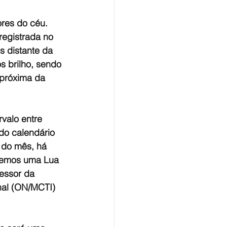
res do céu. 
egistrada no 
s distante da 
 brilho, sendo 
 próxima da 
valo entre 
do calendário 
 do mês, há 
 temos uma Lua 
fessor da 
nal (ON/MCTI) 