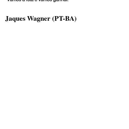
Jaques Wagner (PT-BA)
“Esta eleição tem uma característica 
diferente. Não é como tantas outras, 
em que tivemos o embate entre dois 
projetos políticos. Aqui, estamos no 
embate entre a civilização e a 
barbárie, entre a democracia e ou 
autoritarismo.”
Kátia Abreu (PP-TO)
“Precisamos fazer com que, no nosso 
país, parem de confundir pessoas 
corajosas com uma pessoa tosca. 