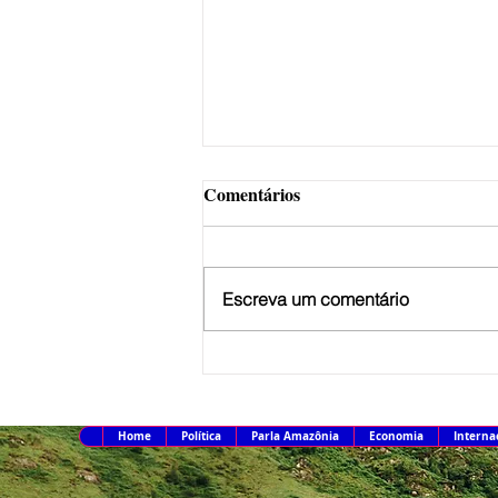
Comentários
Escreva um comentário
MJ detalha operação para
desarticular ataques a Brasília
Home
Política
Parla Amazônia
Economia
Interna