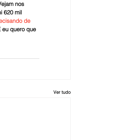
Vejam nos 
i 620 mil 
recisando de 
E eu quero que 
Ver tudo