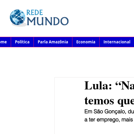
ome
Política
Parla Amazônia
Economia
Internacional
Lula: “Na
temos que
Em São Gonçalo, dur
a ter emprego, mais