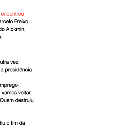
 
encontrou 
celo Freixo, 
do Alckmin, 
a.
tra vez, 
a presidência 
semprego 
 vamos voltar 
 Quem destruiu 
u o fim da 