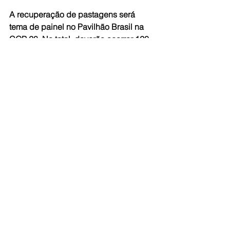
A recuperação de pastagens será 
tema de painel no Pavilhão Brasil na 
COP 28. No total, deverão ocorrer 120 
painéis promovidos pelo governo, 
sociedade civil e iniciativa privada. A 
regeneração de terras é uma das 
estratégias contidas no Plano de 
Transformação Ecológica, 
considerada pelo governo como uma 
das vitrines que o Brasil deverá exibir 
para a comunidade ambientalista 
internacional.  
A Embrapa desenvolve tecnologias 
para a recuperação e conversão de 
pastagens desde 2010, quando a 
estatal iniciou o Plano ABC para 
agricultura de baixo carbono. 