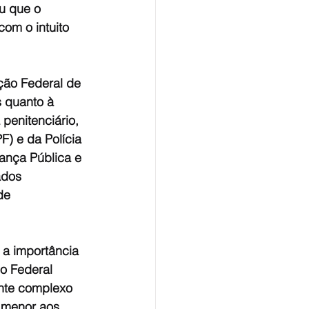
u que o 
om o intuito 
ão Federal de 
s quanto à 
penitenciário, 
F) e da Polícia 
rança Pública e 
ados 
de 
 a importância 
no Federal 
nte complexo 
 menor aos 