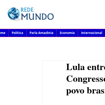
ome
Política
Parla Amazônia
Economia
Internacional
Lula ent
Congresso
povo bras