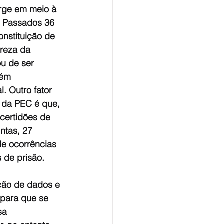
ge em meio à 
. Passados 36 
nstituição de 
ureza da 
u de ser 
bém 
l. Outro fator 
 da PEC é que, 
 certidões de 
ntas, 27 
de ocorrências 
 de prisão.
ção de dados e 
para que se 
sa 