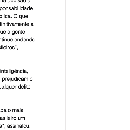
ma decisão e 
sponsabilidade 
lica. O que 
initivamente a 
ue a gente 
ntinue andando 
leiros”, 
nteligência, 
 prejudicam o 
lquer delito 
ada o mais 
sileiro um 
”, assinalou. 