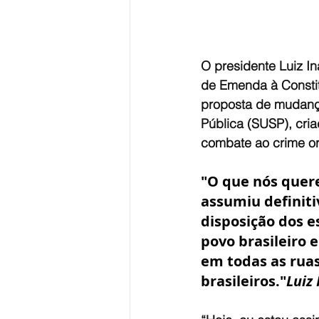
O presidente Luiz In
de Emenda à Constit
proposta de mudança
Pública (SUSP), cria
combate ao crime o
"O que nós quere
assumiu definiti
disposição dos e
povo brasileiro 
em todas as ruas
brasileiros."
Luiz