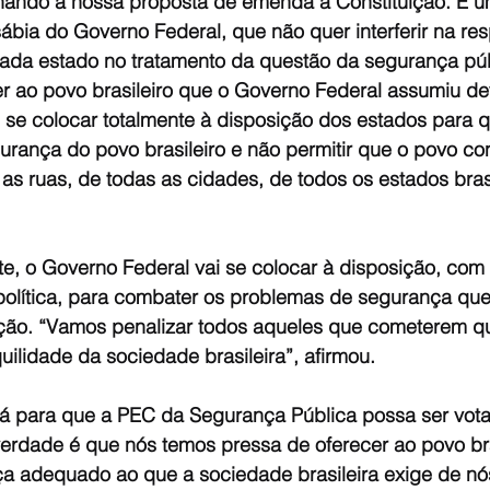
inando a nossa proposta de emenda à Constituição. É u
ábia do Governo Federal, que não quer interferir na re
ada estado no tratamento da questão da segurança púb
r ao povo brasileiro que o Governo Federal assumiu def
 se colocar totalmente à disposição dos estados para q
urança do povo brasileiro e não permitir que o povo co
s ruas, de todas as cidades, de todos os estados brasi
, o Governo Federal vai se colocar à disposição, com i
política, para combater os problemas de segurança que
ção. “Vamos penalizar todos aqueles que cometerem qua
quilidade da sociedade brasileira”, afirmou.
ará para que a PEC da Segurança Pública possa ser vot
verdade é que nós temos pressa de oferecer ao povo bra
a adequado ao que a sociedade brasileira exige de nós