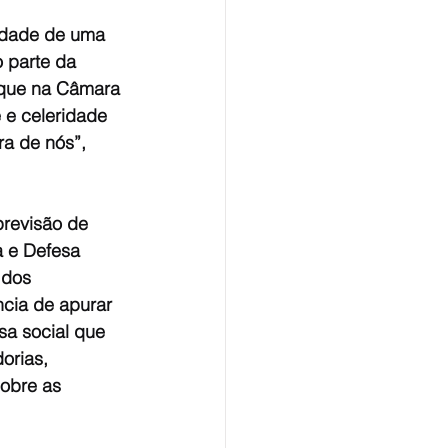
idade de uma 
 parte da 
 que na Câmara 
 e celeridade 
a de nós”, 
previsão de 
 e Defesa 
 dos 
cia de apurar 
sa social que 
orias, 
obre as 