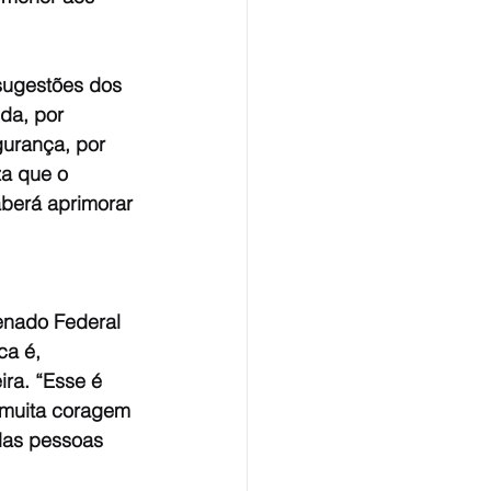
ugestões dos 
da, por 
urança, por 
a que o 
aberá aprimorar 
nado Federal 
a é, 
ra. “Esse é 
 muita coragem 
das pessoas 