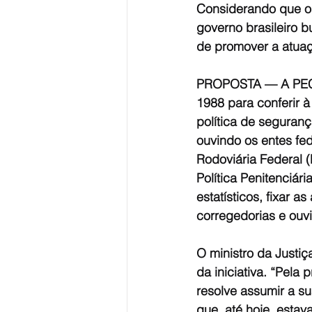
Considerando que o 
governo brasileiro b
de promover a atuaç
PROPOSTA — A PEC d
1988 para conferir à
política de seguranç
ouvindo os entes fed
Rodoviária Federal (
Política Penitenciár
estatísticos, fixar 
corregedorias e ouv
O ministro da Justi
da iniciativa. “Pela 
resolve assumir a s
que, até hoje, esta