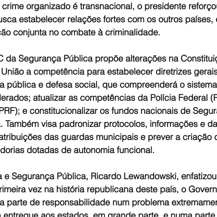
crime organizado é transnacional, o presidente reforço
usca estabelecer relações fortes com os outros países, c
ão conjunta no combate à criminalidade.
a Segurança Pública propõe alterações na Constituiç
 União a competência para estabelecer diretrizes gerai
a pública e defesa social, que compreenderá o sistema 
erados; atualizar as competências da Polícia Federal (P
PRF); e constitucionalizar os fundos nacionais de Segu
ia. Também visa padronizar protocolos, informações e d
as atribuições das guardas municipais e prever a criação 
idorias dotadas de autonomia funcional.
ça e Segurança Pública, Ricardo Lewandowski, enfatizou
primeira vez na história republicana deste país, o Gover
ua parte de responsabilidade num problema extremame
va entregue aos estados, em grande parte, e numa parte